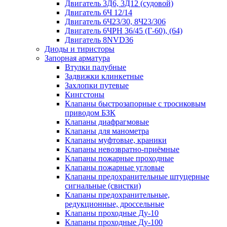
Двигатель 3Д6, 3Д12 (судовой)
Двигатель 6Ч 12/14
Двигатель 6Ч23/30, 8Ч23/306
Двигатель 6ЧРН 36/45 (Г-60), (64)
Двигатель 8NVD36
Диоды и тиристоры
Запорная арматура
Втулки палубные
Задвижки клинкетные
Захлопки путевые
Кингстоны
Клапаны быстрозапорные с тросиковым
приводом БЗК
Клапаны диафрагмовые
Клапаны для манометра
Клапаны муфтовые, краники
Клапаны невозвратно-приёмные
Клапаны пожарные проходные
Клапаны пожарные угловые
Клапаны предохранительные штуцерные
сигнальные (свистки)
Клапаны предохранительные,
редукционные, дроссельные
Клапаны проходные Ду-10
Клапаны проходные Ду-100