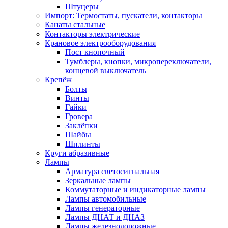
Штуцеры
Импорт: Термостаты, пускатели, контакторы
Канаты стальные
Контакторы электрические
Крановое электрооборудования
Пост кнопочный
Тумблеры, кнопки, микропереключатели,
концевой выключатель
Крепёж
Болты
Винты
Гайки
Гровера
Заклёпки
Шайбы
Шплинты
Круги абразивные
Лампы
Арматура светосигнальная
Зеркальные лампы
Коммутаторные и индикаторные лампы
Лампы автомобильные
Лампы генераторные
Лампы ДНАТ и ДНАЗ
Лампы железнодорожные