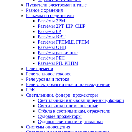
Пускатели электромагнитные
Разное с хранения
Разъемы и соединители
Разъёмы 2РМ
Разъёмы 2РТ, ШР, СШР
Разъёмы 6Р
Разъёмы ВВТ
Разъёмы ГРПМШ, ГРПМ
Разъёмы ОНЦ
Разъёмы различные
Разъёмы РБН
Разъёмы РП, РППМ
Реле времени
Реле тепловое токовое
Реле уровня и потока
Реле электромагнитное и промежуточное
РЭК
Светильники, фонари, прожекторы
Светильники взрывозащищённые, фонари
Светильники промышленные
Стёкла к светильникам, отражатели
Судовые прожекторы
Судовые светильники, отмашки
Системы оповещения