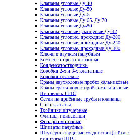
Клапаны угловые Ду-40
Клапаны угловые Ду-50
Клапаны угловые Ду-6
Клапаны угловые Ду-65, Ду-70
Клапаны угловые Ду-80
Клапаны угловые фланцевые Ду-32
Клапаны угловые, проходные Ду-200
Клапаны угловые, проходные Ду-250
Клапаны угловые, проходные Ду-300
Ключи к втулкам палубным
Компенсаторы сильфонные
Конденсатоотводчики
Коробки 2-х и 3-х клапанные
Коробки грязевые
Краны двухходовые пробко-сальниковые
Краны трёхходовые пробко-сальниковые
Ниппели к ШТС
Сетки на приёмные трубы и клапаны
Спец клапаны
Тройники штуцерные
Фланцы, приварыши
Фонари смотровые
Шпигаты палубные
Штуцерно-торцевые соединения (гайка с
ниппелем) ШТС