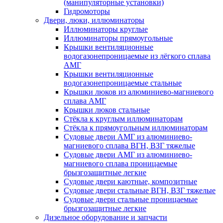
(манипуляторные установки)
Гидромоторы
Двери, люки, иллюминаторы
Иллюминаторы круглые
Иллюминаторы прямоугольные
Крышки вентиляционные
водогазонепроницаемые из лёгкого сплава
АМГ
Крышки вентиляционные
водогазонепроницаемые стальные
Крышки люков из алюминиево-магниевого
сплава АМГ
Крышки люков стальные
Стёкла к круглым иллюминаторам
Стёкла к прямоугольным иллюминаторам
Судовые двери АМГ из алюминиево-
магниевого сплава ВГН, ВЗГ тяжелые
Судовые двери АМГ из алюминиево-
магниевого сплава проницаемые
брызгозащитные легкие
Судовые двери каютные, композитные
Судовые двери стальные ВГН, ВЗГ тяжелые
Судовые двери стальные проницаемые
брызгозащитные легкие
Дизельное оборудование и запчасти