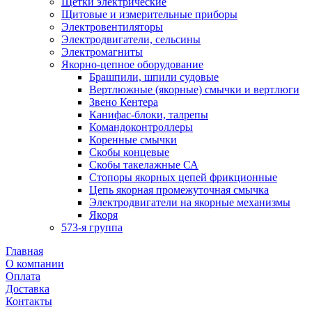
Щетки электрические
Щитовые и измерительные приборы
Электровентиляторы
Электродвигатели, сельсины
Электромагниты
Якорно-цепное оборудование
Брашпили, шпили судовые
Вертлюжные (якорные) смычки и вертлюги
Звено Кентера
Канифас-блоки, талрепы
Командоконтроллеры
Коренные смычки
Скобы концевые
Скобы такелажные СА
Стопоры якорных цепей фрикционные
Цепь якорная промежуточная смычка
Электродвигатели на якорные механизмы
Якоря
573-я группа
Главная
О компании
Оплата
Доставка
Контакты