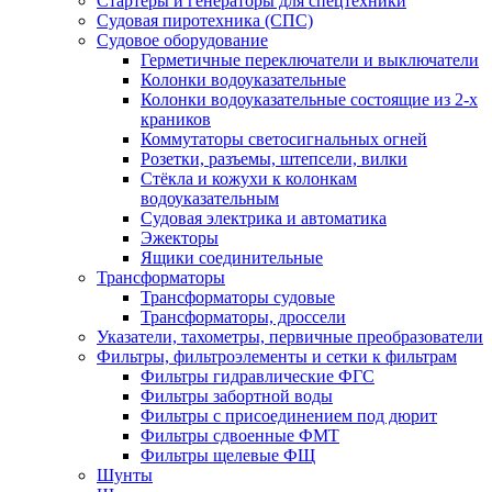
Стартеры и генераторы для спецтехники
Судовая пиротехника (СПС)
Судовое оборудование
Герметичные переключатели и выключатели
Колонки водоуказательные
Колонки водоуказательные состоящие из 2-х
краников
Коммутаторы светосигнальных огней
Розетки, разъемы, штепсели, вилки
Стёкла и кожухи к колонкам
водоуказательным
Судовая электрика и автоматика
Эжекторы
Ящики соединительные
Трансформаторы
Трансформаторы судовые
Трансформаторы, дроссели
Указатели, тахометры, первичные преобразователи
Фильтры, фильтроэлементы и сетки к фильтрам
Фильтры гидравлические ФГС
Фильтры забортной воды
Фильтры с присоединением под дюрит
Фильтры сдвоенные ФМТ
Фильтры щелевые ФЩ
Шунты