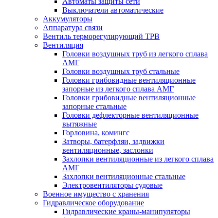
Автоматы защиты сети
Выключатели автоматические
Аккумуляторы
Аппаратура связи
Вентиль терморегулирующий ТРВ
Вентиляция
Головки воздушных труб из легкого сплава
АМГ
Головки воздушных труб стальные
Головки грибовидные вентиляционные
запорные из легкого сплава АМГ
Головки грибовидные вентиляционные
запорные стальные
Головки дефлекторные вентиляционные
вытяжные
Горловина, комингс
Затворы, батерфляи, задвижки
вентиляционные, заслонки
Захлопки вентиляционные из легкого сплава
АМГ
Захлопки вентиляционные стальные
Электровентиляторы судовые
Военное имущество с хранения
Гидравлическое оборудование
Гидравлические краны-манипуляторы