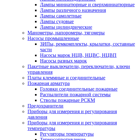
Лампы миниатюрные и сверхминиатюрные
Лампы различного назначения
Лампы самолетные
Лампы судовые
Лампы цилиндрические
Манометры, напоромеры, тягомеры
Насосы промышленные
ЗИПы, ремкомплекты, крылатки, составные
части
Насосы марок НЦВ, НЦВС, НЦВП
Насосы разных марок
Пакетные выключатели, переключатели, ключи
управления
Платы клеммные и соединительные
Пожарная арматура
Головки соединительные пожарные
Распылители пожарной системы
Стволы пожарные РСКМ
Предохранители
Приборы для измерения и регулирования
давления
Приборы для измерения и регулирования
температуры
Регуляторы температуры
Термосопротивление