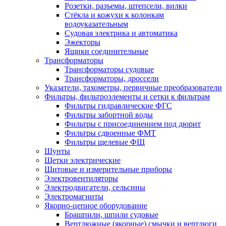
Розетки, разъемы, штепсели, вилки
Стёкла и кожухи к колонкам
водоуказательным
Судовая электрика и автоматика
Эжекторы
Ящики соединительные
Трансформаторы
Трансформаторы судовые
Трансформаторы, дроссели
Указатели, тахометры, первичные преобразователи
Фильтры, фильтроэлементы и сетки к фильтрам
Фильтры гидравлические ФГС
Фильтры забортной воды
Фильтры с присоединением под дюрит
Фильтры сдвоенные ФМТ
Фильтры щелевые ФЩ
Шунты
Щетки электрические
Щитовые и измерительные приборы
Электровентиляторы
Электродвигатели, сельсины
Электромагниты
Якорно-цепное оборудование
Брашпили, шпили судовые
Вертлюжные (якорные) смычки и вертлюги