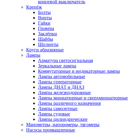
концевой выключатель
Крепёж
Болты
Винты
Гайки
Гровера
Заклёпки
Шайбы
Шплинты
Круги абразивные
Лампы
Арматура светосигнальная
Зеркальные лампы
Коммутаторные и индикаторные лампы
Лампы автомобильные
Лампы генераторные
Лампы ДНАТ и ДНАЗ
Лампы железнодорожные
Лампы миниатюрные и сверхминиатюрные
Лампы различного назначения
Лампы самолетные
Лампы судовые
Лампы цилиндрические
Манометры, напоромеры, тягомеры
Насосы промышленные