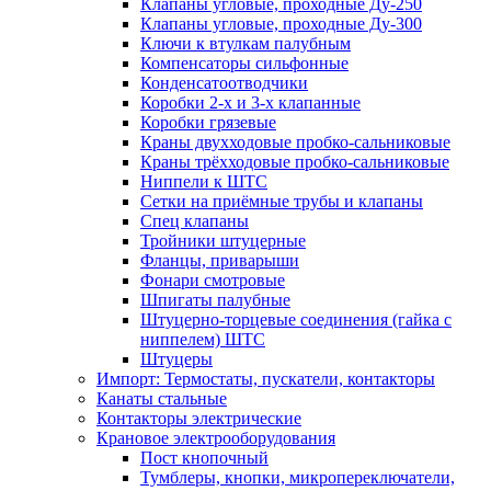
Клапаны угловые, проходные Ду-250
Клапаны угловые, проходные Ду-300
Ключи к втулкам палубным
Компенсаторы сильфонные
Конденсатоотводчики
Коробки 2-х и 3-х клапанные
Коробки грязевые
Краны двухходовые пробко-сальниковые
Краны трёхходовые пробко-сальниковые
Ниппели к ШТС
Сетки на приёмные трубы и клапаны
Спец клапаны
Тройники штуцерные
Фланцы, приварыши
Фонари смотровые
Шпигаты палубные
Штуцерно-торцевые соединения (гайка с
ниппелем) ШТС
Штуцеры
Импорт: Термостаты, пускатели, контакторы
Канаты стальные
Контакторы электрические
Крановое электрооборудования
Пост кнопочный
Тумблеры, кнопки, микропереключатели,