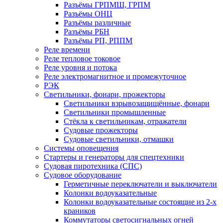
Разъёмы ГРПМШ, ГРПМ
Разъёмы ОНЦ
Разъёмы различные
Разъёмы РБН
Разъёмы РП, РППМ
Реле времени
Реле тепловое токовое
Реле уровня и потока
Реле электромагнитное и промежуточное
РЭК
Светильники, фонари, прожекторы
Светильники взрывозащищённые, фонари
Светильники промышленные
Стёкла к светильникам, отражатели
Судовые прожекторы
Судовые светильники, отмашки
Системы оповещения
Стартеры и генераторы для спецтехники
Судовая пиротехника (СПС)
Судовое оборудование
Герметичные переключатели и выключатели
Колонки водоуказательные
Колонки водоуказательные состоящие из 2-х
краников
Коммутаторы светосигнальных огней