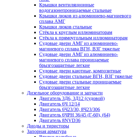
Крышки вентиляционные
водогазонепроницаемые стальные
Крышки люков из алюминиево-магниевого
сплава АМГ
Крышки люков стальные
Стёкла к круглым иллюминаторам
Стёкла к прямоугольным иллюминаторам
Судовые двери АМГ из алюминиево-
магниевого сплава ВГН, ВЗГ тяжелые
Судовые двери АМГ из алюминиево-
магниевого сплава проницаемые
брызгозащитные легкие
Судовые двери каютные, композитные
Судовые двери стальные ВГН, ВЗГ тяжелые
Судовые двери стальные проницаемые
брызгозащитные легкие
Дизельное оборудование и запчасти
Двигатель 3Д6, 3Д12 (судовой)
Двигатель 6Ч 12/14
Двигатель 6Ч23/30, 8Ч23/306
Двигатель 6ЧРН 36/45 (Г-60), (64)
Двигатель 8NVD36
Диоды и тиристоры
Запорная арматура
Втулки палубные