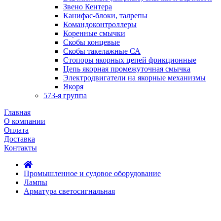
Звено Кентера
Канифас-блоки, талрепы
Командоконтроллеры
Коренные смычки
Скобы концевые
Скобы такелажные СА
Стопоры якорных цепей фрикционные
Цепь якорная промежуточная смычка
Электродвигатели на якорные механизмы
Якоря
573-я группа
Главная
О компании
Оплата
Доставка
Контакты
Промышленное и судовое оборудование
Лампы
Арматура светосигнальная