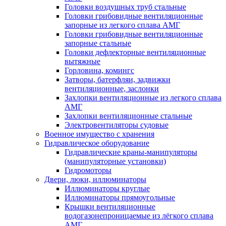
Головки воздушных труб стальные
Головки грибовидные вентиляционные
запорные из легкого сплава АМГ
Головки грибовидные вентиляционные
запорные стальные
Головки дефлекторные вентиляционные
вытяжные
Горловина, комингс
Затворы, батерфляи, задвижки
вентиляционные, заслонки
Захлопки вентиляционные из легкого сплава
АМГ
Захлопки вентиляционные стальные
Электровентиляторы судовые
Военное имущество с хранения
Гидравлическое оборудование
Гидравлические краны-манипуляторы
(манипуляторные установки)
Гидромоторы
Двери, люки, иллюминаторы
Иллюминаторы круглые
Иллюминаторы прямоугольные
Крышки вентиляционные
водогазонепроницаемые из лёгкого сплава
АМГ