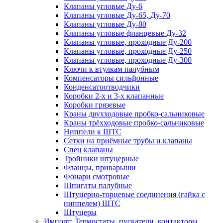
Клапаны угловые Ду-6
Клапаны угловые Ду-65, Ду-70
Клапаны угловые Ду-80
Клапаны угловые фланцевые Ду-32
Клапаны угловые, проходные Ду-200
Клапаны угловые, проходные Ду-250
Клапаны угловые, проходные Ду-300
Ключи к втулкам палубным
Компенсаторы сильфонные
Конденсатоотводчики
Коробки 2-х и 3-х клапанные
Коробки грязевые
Краны двухходовые пробко-сальниковые
Краны трёхходовые пробко-сальниковые
Ниппели к ШТС
Сетки на приёмные трубы и клапаны
Спец клапаны
Тройники штуцерные
Фланцы, приварыши
Фонари смотровые
Шпигаты палубные
Штуцерно-торцевые соединения (гайка с
ниппелем) ШТС
Штуцеры
Импорт: Термостаты, пускатели, контакторы