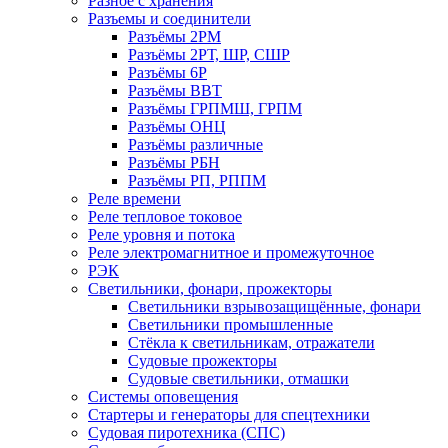
Разное с хранения
Разъемы и соединители
Разъёмы 2РМ
Разъёмы 2РТ, ШР, СШР
Разъёмы 6Р
Разъёмы ВВТ
Разъёмы ГРПМШ, ГРПМ
Разъёмы ОНЦ
Разъёмы различные
Разъёмы РБН
Разъёмы РП, РППМ
Реле времени
Реле тепловое токовое
Реле уровня и потока
Реле электромагнитное и промежуточное
РЭК
Светильники, фонари, прожекторы
Светильники взрывозащищённые, фонари
Светильники промышленные
Стёкла к светильникам, отражатели
Судовые прожекторы
Судовые светильники, отмашки
Системы оповещения
Стартеры и генераторы для спецтехники
Судовая пиротехника (СПС)