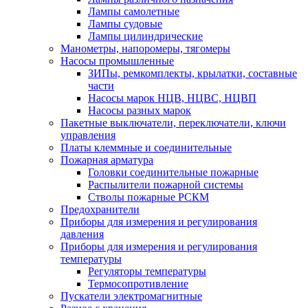
Лампы самолетные
Лампы судовые
Лампы цилиндрические
Манометры, напоромеры, тягомеры
Насосы промышленные
ЗИПы, ремкомплекты, крылатки, составные
части
Насосы марок НЦВ, НЦВС, НЦВП
Насосы разных марок
Пакетные выключатели, переключатели, ключи
управления
Платы клеммные и соединительные
Пожарная арматура
Головки соединительные пожарные
Распылители пожарной системы
Стволы пожарные РСКМ
Предохранители
Приборы для измерения и регулирования
давления
Приборы для измерения и регулирования
температуры
Регуляторы температуры
Термосопротивление
Пускатели электромагнитные