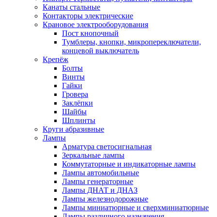
Канаты стальные
Контакторы электрические
Крановое электрооборудования
Пост кнопочный
Тумблеры, кнопки, микропереключатели,
концевой выключатель
Крепёж
Болты
Винты
Гайки
Гровера
Заклёпки
Шайбы
Шплинты
Круги абразивные
Лампы
Арматура светосигнальная
Зеркальные лампы
Коммутаторные и индикаторные лампы
Лампы автомобильные
Лампы генераторные
Лампы ДНАТ и ДНАЗ
Лампы железнодорожные
Лампы миниатюрные и сверхминиатюрные
Лампы различного назначения