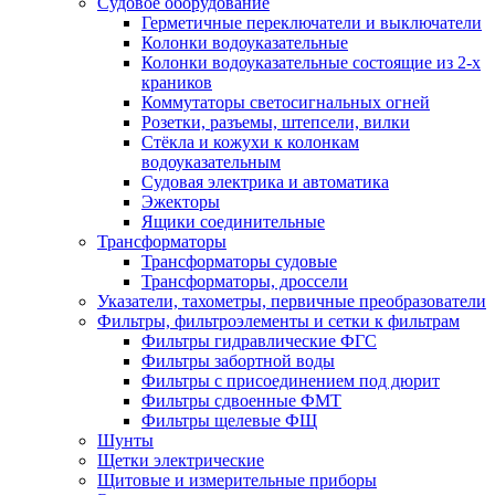
Судовое оборудование
Герметичные переключатели и выключатели
Колонки водоуказательные
Колонки водоуказательные состоящие из 2-х
краников
Коммутаторы светосигнальных огней
Розетки, разъемы, штепсели, вилки
Стёкла и кожухи к колонкам
водоуказательным
Судовая электрика и автоматика
Эжекторы
Ящики соединительные
Трансформаторы
Трансформаторы судовые
Трансформаторы, дроссели
Указатели, тахометры, первичные преобразователи
Фильтры, фильтроэлементы и сетки к фильтрам
Фильтры гидравлические ФГС
Фильтры забортной воды
Фильтры с присоединением под дюрит
Фильтры сдвоенные ФМТ
Фильтры щелевые ФЩ
Шунты
Щетки электрические
Щитовые и измерительные приборы