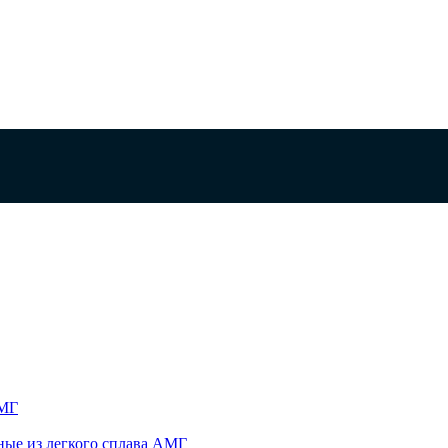
АМГ
ые из легкого сплава АМГ