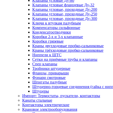
Клапаны угловые Ду-80
Клапаны угловые фланцевые Ду-32
Клапаны угловые, проходные Ду-200
Клапаны угловые, проходные Ду-250
Клапаны угловые, проходные Ду-300
Ключи к втулкам палубным
Компенсаторы сильфонные
Конденсатоотводчики
Коробки 2-х и 3-х клапанные
Коробки грязевые
Краны двухходовые пробко-сальниковые
Краны трёхходовые пробко-сальниковые
Ниппели к ШТС
Сетки на приёмные трубы и клапаны
Спец клапаны
Тройники штуцерные
Фланцы, приварыши
Фонари смотровые
Шпигаты палубные
Штуцерно-торцевые соединения (гайка с ни
Штуцеры
Импорт: Термостаты, пускатели, контакторы
Канаты стальные
Контакторы электрические
Крановое электрооборудования