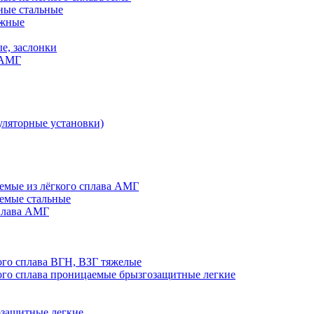
ные стальные
яжные
е, заслонки
 АМГ
ляторные установки)
мые из лёгкого сплава АМГ
емые стальные
плава АМГ
го сплава ВГН, ВЗГ тяжелые
го сплава проницаемые брызгозащитные легкие
озащитные легкие