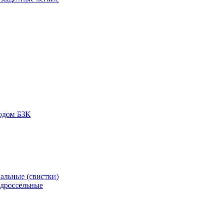
одом БЗК
альные (свистки)
 дроссельные