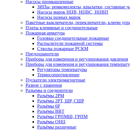
Насосы промышленные
ЗИПы, ремкомплекты, крылатки, составные ч
Насосы марок НЦВ, НЦВС, НЦВП
Насосы разных марок
Пакетные выключатели, переключатели, ключи упр
Платы клеммные и соединительные
Пожарная арматура
Головки соединительные пожарные
Распылители пожарной системы
Стволы пожарные РСКМ
Предохранители
Приборы для измерения и регулирования давления
Приборы для измерения и регулирования температ
Регуляторы температуры
Термосопротивление
Пускатели электромагнитные
Разное с хранения
Разъемы и соединители
Разъёмы 2РМ
Разъёмы 2РТ, ШР, СШР
Разъёмы 6Р
Разъёмы ВВТ
Разъёмы ГРПМШ, ГРПМ
Разъёмы ОНЦ
Разъёмы различные