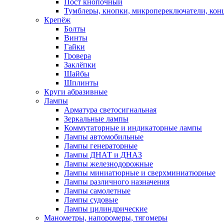
Пост кнопочный
Тумблеры, кнопки, микропереключатели, кон
Крепёж
Болты
Винты
Гайки
Гровера
Заклёпки
Шайбы
Шплинты
Круги абразивные
Лампы
Арматура светосигнальная
Зеркальные лампы
Коммутаторные и индикаторные лампы
Лампы автомобильные
Лампы генераторные
Лампы ДНАТ и ДНАЗ
Лампы железнодорожные
Лампы миниатюрные и сверхминиатюрные
Лампы различного назначения
Лампы самолетные
Лампы судовые
Лампы цилиндрические
Манометры, напоромеры, тягомеры