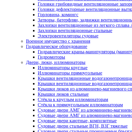
Головки грибовидные вентиляционные запор
Головки дефлекторные вентиляционные выт
Горловина, комингс
Затворы, батерфляи, задвижки вентиляционны
Захлопки вентиляционные из легкого сплава
Захлопки вентиляционные стальные
Электровентиляторы судовые
Военное имущество с хранения
Гидравлическое оборудование
Гидравлические краны-манипуляторы (манипу
Гидромоторы
Двери, люки, иллюминаторы
Иллюминаторы круглые
Иллюминаторы прямоугольные
Крышки вентиляционные водогазонепроницае
Крышки вентиляционные водогазонепроница
Крышки люков из алюминиево-магниевого с
Крышки люков стальные
Стёкла к круглым иллюминаторам
Стёкла к прямоугольным иллюминаторам
Судовые двери АМГ из алюминиево-магниево
Судовые двери АМГ из алюминиево-магниево
Судовые двери каютные, композитные
Судовые двери стальные ВГН, ВЗГ тяжелые
Судовые двери стальные проницаемые брызг