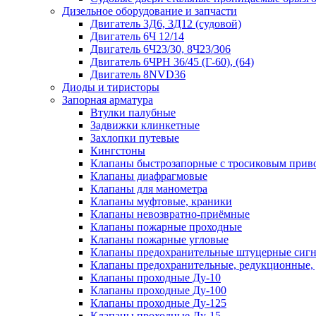
Дизельное оборудование и запчасти
Двигатель 3Д6, 3Д12 (судовой)
Двигатель 6Ч 12/14
Двигатель 6Ч23/30, 8Ч23/306
Двигатель 6ЧРН 36/45 (Г-60), (64)
Двигатель 8NVD36
Диоды и тиристоры
Запорная арматура
Втулки палубные
Задвижки клинкетные
Захлопки путевые
Кингстоны
Клапаны быстрозапорные с тросиковым прив
Клапаны диафрагмовые
Клапаны для манометра
Клапаны муфтовые, краники
Клапаны невозвратно-приёмные
Клапаны пожарные проходные
Клапаны пожарные угловые
Клапаны предохранительные штуцерные сигн
Клапаны предохранительные, редукционные,
Клапаны проходные Ду-10
Клапаны проходные Ду-100
Клапаны проходные Ду-125
Клапаны проходные Ду-15