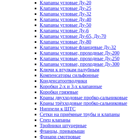
Клапаны угловые Ду-20
Клапаны угловые Ду-25
Клапаны угловые Ду-32
Клапаны угловые Ду-40
Клапаны угловые Ду-50
Клапаны угловые Ду-6
Клапаны угловые Ду-65, Ду-70
Клапаны угловые Ду-80
Клапаны угловые фланцевые Ду-32
Клапаны угловые, проходные Ду-200
Клапаны угловые, проходные Ду-250
Клапаны угловые, проходные Ду-300
Ключи к втулкам палубным
Компенсаторы сильфонные
Конденсатоотводчики
Коробки 2-х и 3-х клапанные
Коробки грязевые
Краны двухходовые пробко-сальниковые
Краны трёхходовые пробко-сальниковые
Ниппели к ШТС
Сетки на приёмные трубы и клапаны
Спец клапаны
Тройники штуцерные
Фланцы, приварыши
Фонари смотровые