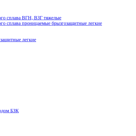
го сплава ВГН, ВЗГ тяжелые
го сплава проницаемые брызгозащитные легкие
озащитные легкие
одом БЗК