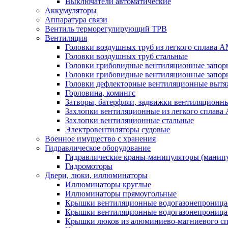
Выключатели автоматические
Аккумуляторы
Аппаратура связи
Вентиль терморегулирующий ТРВ
Вентиляция
Головки воздушных труб из легкого сплава 
Головки воздушных труб стальные
Головки грибовидные вентиляционные запорн
Головки грибовидные вентиляционные запор
Головки дефлекторные вентиляционные выт
Горловина, комингс
Затворы, батерфляи, задвижки вентиляционны
Захлопки вентиляционные из легкого сплава
Захлопки вентиляционные стальные
Электровентиляторы судовые
Военное имущество с хранения
Гидравлическое оборудование
Гидравлические краны-манипуляторы (манипу
Гидромоторы
Двери, люки, иллюминаторы
Иллюминаторы круглые
Иллюминаторы прямоугольные
Крышки вентиляционные водогазонепроницае
Крышки вентиляционные водогазонепроница
Крышки люков из алюминиево-магниевого с