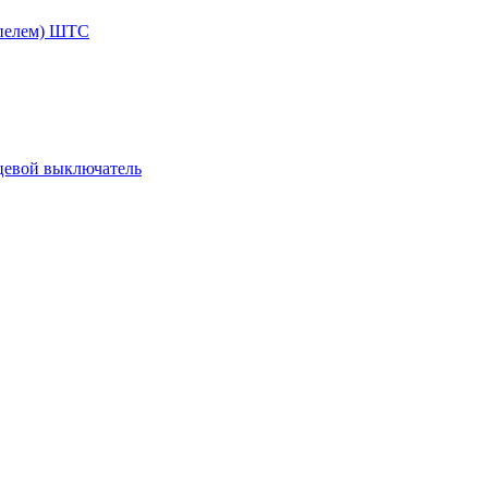
ппелем) ШТС
цевой выключатель