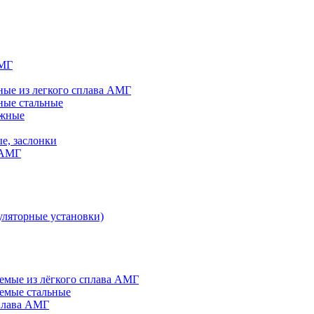
АМГ
ые из легкого сплава АМГ
ные стальные
яжные
е, заслонки
 АМГ
ляторные установки)
мые из лёгкого сплава АМГ
емые стальные
плава АМГ