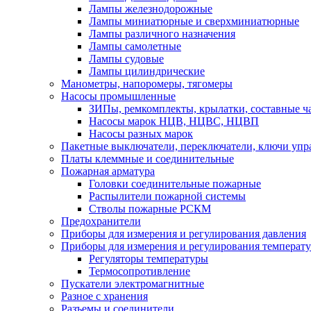
Лампы железнодорожные
Лампы миниатюрные и сверхминиатюрные
Лампы различного назначения
Лампы самолетные
Лампы судовые
Лампы цилиндрические
Манометры, напоромеры, тягомеры
Насосы промышленные
ЗИПы, ремкомплекты, крылатки, составные ч
Насосы марок НЦВ, НЦВС, НЦВП
Насосы разных марок
Пакетные выключатели, переключатели, ключи упр
Платы клеммные и соединительные
Пожарная арматура
Головки соединительные пожарные
Распылители пожарной системы
Стволы пожарные РСКМ
Предохранители
Приборы для измерения и регулирования давления
Приборы для измерения и регулирования температ
Регуляторы температуры
Термосопротивление
Пускатели электромагнитные
Разное с хранения
Разъемы и соединители