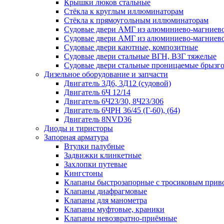
Крышки люков стальные
Стёкла к круглым иллюминаторам
Стёкла к прямоугольным иллюминаторам
Судовые двери АМГ из алюминиево-магниево
Судовые двери АМГ из алюминиево-магниево
Судовые двери каютные, композитные
Судовые двери стальные ВГН, ВЗГ тяжелые
Судовые двери стальные проницаемые брызг
Дизельное оборудование и запчасти
Двигатель 3Д6, 3Д12 (судовой)
Двигатель 6Ч 12/14
Двигатель 6Ч23/30, 8Ч23/306
Двигатель 6ЧРН 36/45 (Г-60), (64)
Двигатель 8NVD36
Диоды и тиристоры
Запорная арматура
Втулки палубные
Задвижки клинкетные
Захлопки путевые
Кингстоны
Клапаны быстрозапорные с тросиковым прив
Клапаны диафрагмовые
Клапаны для манометра
Клапаны муфтовые, краники
Клапаны невозвратно-приёмные