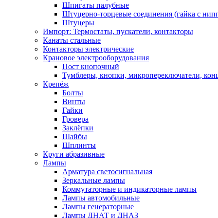
Шпигаты палубные
Штуцерно-торцевые соединения (гайка с ни
Штуцеры
Импорт: Термостаты, пускатели, контакторы
Канаты стальные
Контакторы электрические
Крановое электрооборудования
Пост кнопочный
Тумблеры, кнопки, микропереключатели, кон
Крепёж
Болты
Винты
Гайки
Гровера
Заклёпки
Шайбы
Шплинты
Круги абразивные
Лампы
Арматура светосигнальная
Зеркальные лампы
Коммутаторные и индикаторные лампы
Лампы автомобильные
Лампы генераторные
Лампы ДНАТ и ДНАЗ