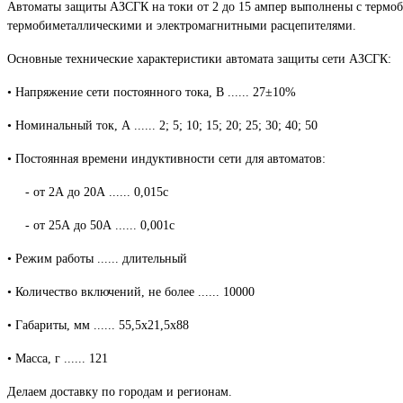
Автоматы защиты АЗСГК на токи от 2 до 15 ампер выполнены с термоб
термобиметаллическими и электромагнитными расцепителями.
Основные технические характеристики автомата защиты сети АЗСГК:
• Напряжение сети постоянного тока, В ...... 27±10%
• Номинальный ток, А ...... 2; 5; 10; 15; 20; 25; 30; 40; 50
• Постоянная времени индуктивности сети для автоматов:
- от 2А до 20А ...... 0,015с
- от 25А до 50А ...... 0,001с
• Режим работы ...... длительный
• Количество включений, не более ...... 10000
• Габариты, мм ...... 55,5х21,5х88
• Масса, г ...... 121
Делаем доставку по городам и регионам.