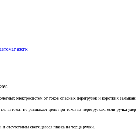
автомат азсгк
 20%.
летных электросистем от токов опасных перегрузок и коротких замыкан
.е. автомат не размыкает цепь при токовых перегрузках, если ручка уд
 отсутствием светящегося глазка на торце ручки.