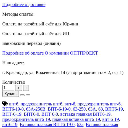
Подробнее о доставке
Методы оплаты:
Оплата на расчётный счёт для Юр-лиц
Оплата на расчётный счёт для ИП
Банковский перевод (онлайн)
Подробнее об оплате
О компании ОПТПРОЕКТ
Наш адрес:
г. Краснодар, ул. Кожевенная 14 (с торца здания этаж 2, оф. 1)
Количество
Купить
впт6
,
предохранитель впт6
,
впт-6
,
предохранитель впт-6
,
ВПТ6-19-0
,
63А-250В
,
ВПТ-6-19-0
,
63-250
,
63А
,
63
,
ВПТ6-19
,
ВПТ-6-19
,
ВПТ6-0
,
ВПТ 6-0
,
вставка плавкая ВПТ6-19
,
предохранитель впт6-19
,
плавкая вставка впт6-19
,
впт-6-19
,
впт6-19
,
Вставка плавкая ВПТ6-19-0
,
63а
,
Вставка плавкая