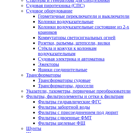
Стартеры и генераторы для спецтехники
Судовая пиротехника (СПС)
Судовое оборудование
Герметичные переключатели и выключатели
Колонки водоуказательные
Колонки водоуказательные состоящие из 2-х
краников
Коммутаторы светосигнальных огней
Розетки, разъемы, штепсели, вилки
Стёкла и кожухи к колонкам
водоуказательным
Судовая электрика и автоматика
Эжекторы
Ящики соединительные
Трансформаторы
Трансформаторы судовые
Трансформаторы, дроссели
Указатели, тахометры, первичные преобразователи
Фильтры, фильтроэлементы и сетки к фильтрам
Фильтры гидравлические ФГС
Фильтры забортной воды
Фильтры с присоединением под дюрит
Фильтры сдвоенные ФМТ
Фильтры щелевые ФЩ
Шунты