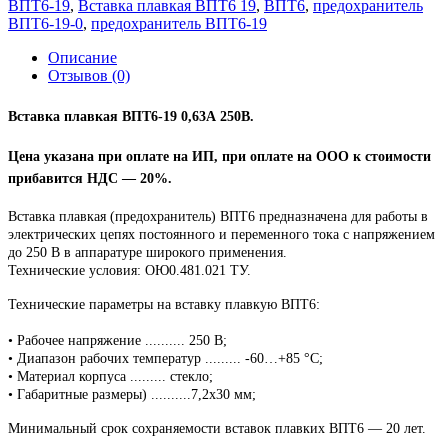
ВПТ6-19
,
Вставка плавкая ВПТ6 19
,
ВПТ6
,
предохранитель
ВПТ6-19-0
,
предохранитель ВПТ6-19
Описание
Отзывов (0)
Вставка плавкая ВПТ6-19 0,63А 250В
.
Цена указана при оплате на ИП, при оплате на ООО к стоимости
прибавится НДС ― 20%.
Вставка плавкая (предохранитель) ВПТ6 предназначена для работы в
электрических цепях постоянного и переменного тока с напряжением
до 250 В в аппаратуре широкого применения.
Технические условия: ОЮ0.481.021 ТУ.
Технические параметры на вставку плавкую ВПТ6:
• Рабочее напряжение .......... 250 В;
• Диапазон рабочих температур ......... -60…+85 °C;
• Материал корпуса ......... стекло;
• Габаритные размеры) ..........7,2х30 мм;
Минимальный срок сохраняемости вставок плавких ВПТ6 ― 20 лет.