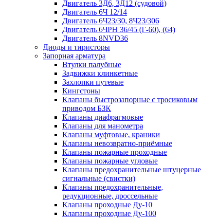
Двигатель 3Д6, 3Д12 (судовой)
Двигатель 6Ч 12/14
Двигатель 6Ч23/30, 8Ч23/306
Двигатель 6ЧРН 36/45 (Г-60), (64)
Двигатель 8NVD36
Диоды и тиристоры
Запорная арматура
Втулки палубные
Задвижки клинкетные
Захлопки путевые
Кингстоны
Клапаны быстрозапорные с тросиковым
приводом БЗК
Клапаны диафрагмовые
Клапаны для манометра
Клапаны муфтовые, краники
Клапаны невозвратно-приёмные
Клапаны пожарные проходные
Клапаны пожарные угловые
Клапаны предохранительные штуцерные
сигнальные (свистки)
Клапаны предохранительные,
редукционные, дроссельные
Клапаны проходные Ду-10
Клапаны проходные Ду-100