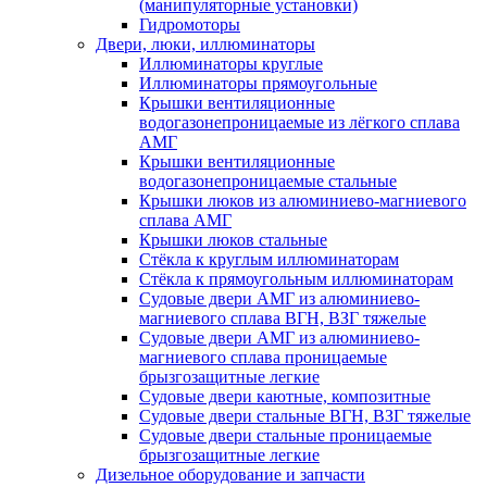
(манипуляторные установки)
Гидромоторы
Двери, люки, иллюминаторы
Иллюминаторы круглые
Иллюминаторы прямоугольные
Крышки вентиляционные
водогазонепроницаемые из лёгкого сплава
АМГ
Крышки вентиляционные
водогазонепроницаемые стальные
Крышки люков из алюминиево-магниевого
сплава АМГ
Крышки люков стальные
Стёкла к круглым иллюминаторам
Стёкла к прямоугольным иллюминаторам
Судовые двери АМГ из алюминиево-
магниевого сплава ВГН, ВЗГ тяжелые
Судовые двери АМГ из алюминиево-
магниевого сплава проницаемые
брызгозащитные легкие
Судовые двери каютные, композитные
Судовые двери стальные ВГН, ВЗГ тяжелые
Судовые двери стальные проницаемые
брызгозащитные легкие
Дизельное оборудование и запчасти