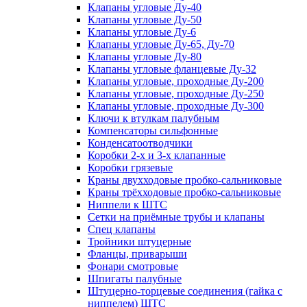
Клапаны угловые Ду-40
Клапаны угловые Ду-50
Клапаны угловые Ду-6
Клапаны угловые Ду-65, Ду-70
Клапаны угловые Ду-80
Клапаны угловые фланцевые Ду-32
Клапаны угловые, проходные Ду-200
Клапаны угловые, проходные Ду-250
Клапаны угловые, проходные Ду-300
Ключи к втулкам палубным
Компенсаторы сильфонные
Конденсатоотводчики
Коробки 2-х и 3-х клапанные
Коробки грязевые
Краны двухходовые пробко-сальниковые
Краны трёхходовые пробко-сальниковые
Ниппели к ШТС
Сетки на приёмные трубы и клапаны
Спец клапаны
Тройники штуцерные
Фланцы, приварыши
Фонари смотровые
Шпигаты палубные
Штуцерно-торцевые соединения (гайка с
ниппелем) ШТС