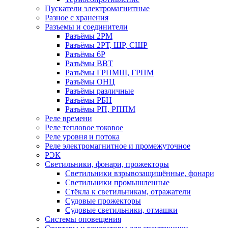
Пускатели электромагнитные
Разное с хранения
Разъемы и соединители
Разъёмы 2РМ
Разъёмы 2РТ, ШР, СШР
Разъёмы 6Р
Разъёмы ВВТ
Разъёмы ГРПМШ, ГРПМ
Разъёмы ОНЦ
Разъёмы различные
Разъёмы РБН
Разъёмы РП, РППМ
Реле времени
Реле тепловое токовое
Реле уровня и потока
Реле электромагнитное и промежуточное
РЭК
Светильники, фонари, прожекторы
Светильники взрывозащищённые, фонари
Светильники промышленные
Стёкла к светильникам, отражатели
Судовые прожекторы
Судовые светильники, отмашки
Системы оповещения