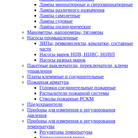
Лампы миниатюрные и сверхминиатюрные
Лампы различного назначения
Лампы самолетные
Лампы судовые
Лампы цилиндрические
Манометры, напоромеры, тягомеры
Насосы промышленные
ЗИПы, ремкомплекты, крылатки, составные
части
Насосы марок НЦВ, НЦВС, НЦВП
Насосы разных марок
Пакетные выключатели, переключатели, ключи
управления
Платы клеммные и соединительные
Пожарная арматура
Головки соединительные пожарные
Распылители пожарной системы
Стволы пожарные РСКМ
Предохранители
Приборы для измерения и регулирования
давления
Приборы для измерения и регулирования
температуры
Регуляторы температуры
Термосопротивление