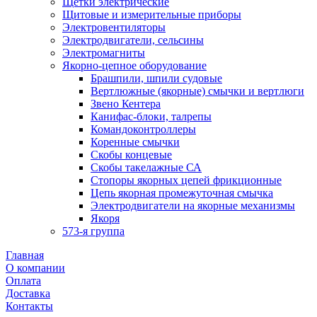
Щетки электрические
Щитовые и измерительные приборы
Электровентиляторы
Электродвигатели, сельсины
Электромагниты
Якорно-цепное оборудование
Брашпили, шпили судовые
Вертлюжные (якорные) смычки и вертлюги
Звено Кентера
Канифас-блоки, талрепы
Командоконтроллеры
Коренные смычки
Скобы концевые
Скобы такелажные СА
Стопоры якорных цепей фрикционные
Цепь якорная промежуточная смычка
Электродвигатели на якорные механизмы
Якоря
573-я группа
Главная
О компании
Оплата
Доставка
Контакты