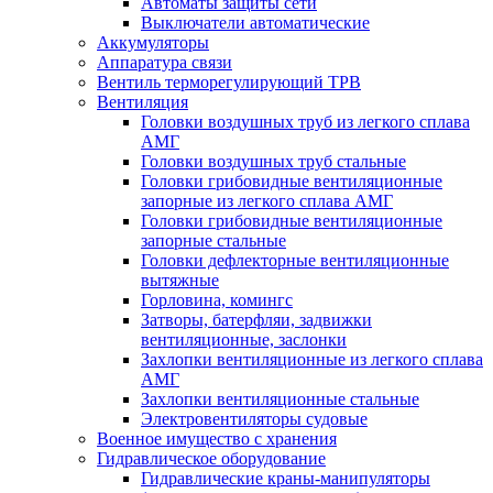
Автоматы защиты сети
Выключатели автоматические
Аккумуляторы
Аппаратура связи
Вентиль терморегулирующий ТРВ
Вентиляция
Головки воздушных труб из легкого сплава
АМГ
Головки воздушных труб стальные
Головки грибовидные вентиляционные
запорные из легкого сплава АМГ
Головки грибовидные вентиляционные
запорные стальные
Головки дефлекторные вентиляционные
вытяжные
Горловина, комингс
Затворы, батерфляи, задвижки
вентиляционные, заслонки
Захлопки вентиляционные из легкого сплава
АМГ
Захлопки вентиляционные стальные
Электровентиляторы судовые
Военное имущество с хранения
Гидравлическое оборудование
Гидравлические краны-манипуляторы