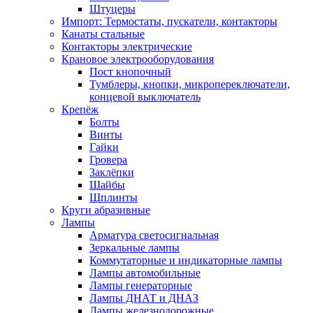
Штуцеры
Импорт: Термостаты, пускатели, контакторы
Канаты стальные
Контакторы электрические
Крановое электрооборудования
Пост кнопочный
Тумблеры, кнопки, микропереключатели,
концевой выключатель
Крепёж
Болты
Винты
Гайки
Гровера
Заклёпки
Шайбы
Шплинты
Круги абразивные
Лампы
Арматура светосигнальная
Зеркальные лампы
Коммутаторные и индикаторные лампы
Лампы автомобильные
Лампы генераторные
Лампы ДНАТ и ДНАЗ
Лампы железнодорожные