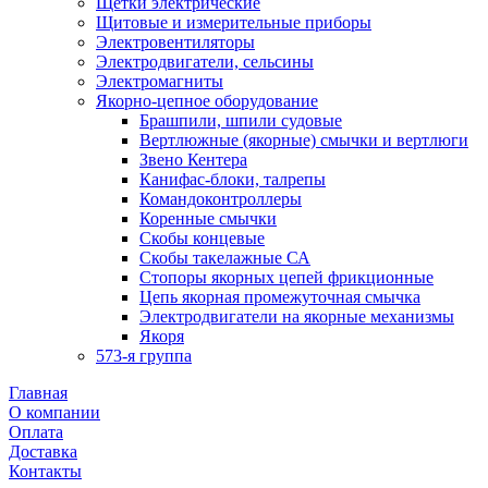
Щетки электрические
Щитовые и измерительные приборы
Электровентиляторы
Электродвигатели, сельсины
Электромагниты
Якорно-цепное оборудование
Брашпили, шпили судовые
Вертлюжные (якорные) смычки и вертлюги
Звено Кентера
Канифас-блоки, талрепы
Командоконтроллеры
Коренные смычки
Скобы концевые
Скобы такелажные СА
Стопоры якорных цепей фрикционные
Цепь якорная промежуточная смычка
Электродвигатели на якорные механизмы
Якоря
573-я группа
Главная
О компании
Оплата
Доставка
Контакты