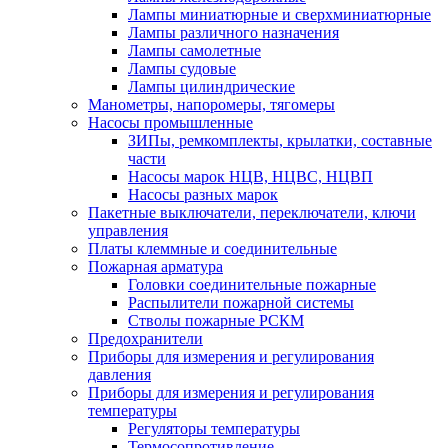
Лампы миниатюрные и сверхминиатюрные
Лампы различного назначения
Лампы самолетные
Лампы судовые
Лампы цилиндрические
Манометры, напоромеры, тягомеры
Насосы промышленные
ЗИПы, ремкомплекты, крылатки, составные
части
Насосы марок НЦВ, НЦВС, НЦВП
Насосы разных марок
Пакетные выключатели, переключатели, ключи
управления
Платы клеммные и соединительные
Пожарная арматура
Головки соединительные пожарные
Распылители пожарной системы
Стволы пожарные РСКМ
Предохранители
Приборы для измерения и регулирования
давления
Приборы для измерения и регулирования
температуры
Регуляторы температуры
Термосопротивление