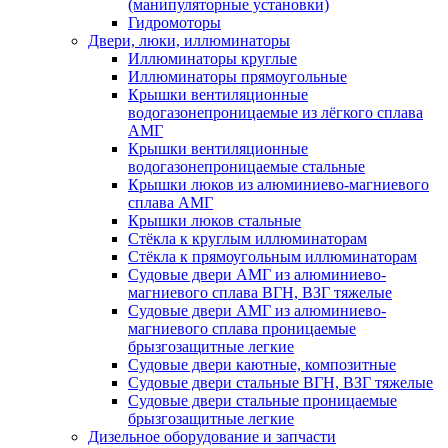
(манипуляторные установки)
Гидромоторы
Двери, люки, иллюминаторы
Иллюминаторы круглые
Иллюминаторы прямоугольные
Крышки вентиляционные
водогазонепроницаемые из лёгкого сплава
АМГ
Крышки вентиляционные
водогазонепроницаемые стальные
Крышки люков из алюминиево-магниевого
сплава АМГ
Крышки люков стальные
Стёкла к круглым иллюминаторам
Стёкла к прямоугольным иллюминаторам
Судовые двери АМГ из алюминиево-
магниевого сплава ВГН, ВЗГ тяжелые
Судовые двери АМГ из алюминиево-
магниевого сплава проницаемые
брызгозащитные легкие
Судовые двери каютные, композитные
Судовые двери стальные ВГН, ВЗГ тяжелые
Судовые двери стальные проницаемые
брызгозащитные легкие
Дизельное оборудование и запчасти