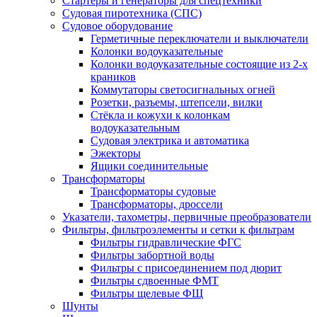
Стартеры и генераторы для спецтехники
Судовая пиротехника (СПС)
Судовое оборудование
Герметичные переключатели и выключатели
Колонки водоуказательные
Колонки водоуказательные состоящие из 2-х
краников
Коммутаторы светосигнальных огней
Розетки, разъемы, штепсели, вилки
Стёкла и кожухи к колонкам
водоуказательным
Судовая электрика и автоматика
Эжекторы
Ящики соединительные
Трансформаторы
Трансформаторы судовые
Трансформаторы, дроссели
Указатели, тахометры, первичные преобразователи
Фильтры, фильтроэлементы и сетки к фильтрам
Фильтры гидравлические ФГС
Фильтры забортной воды
Фильтры с присоединением под дюрит
Фильтры сдвоенные ФМТ
Фильтры щелевые ФЩ
Шунты