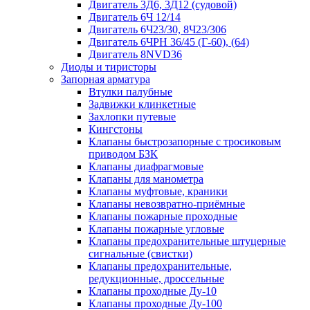
Двигатель 3Д6, 3Д12 (судовой)
Двигатель 6Ч 12/14
Двигатель 6Ч23/30, 8Ч23/306
Двигатель 6ЧРН 36/45 (Г-60), (64)
Двигатель 8NVD36
Диоды и тиристоры
Запорная арматура
Втулки палубные
Задвижки клинкетные
Захлопки путевые
Кингстоны
Клапаны быстрозапорные с тросиковым
приводом БЗК
Клапаны диафрагмовые
Клапаны для манометра
Клапаны муфтовые, краники
Клапаны невозвратно-приёмные
Клапаны пожарные проходные
Клапаны пожарные угловые
Клапаны предохранительные штуцерные
сигнальные (свистки)
Клапаны предохранительные,
редукционные, дроссельные
Клапаны проходные Ду-10
Клапаны проходные Ду-100