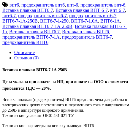
впт6
,
предохранитель впт6
,
впт-6
,
предохранитель впт-6
,
Вставка плавкая ВПТ6-7
,
Вставка плавкая ВПТ-6-7
,
впт-6-7
,
впт6-7
,
предохранитель впт-6-7
,
предохранитель впт6-7
,
ВПТ6-7-1А-250В
,
ВПТ6-7-1-250
,
ВПТ6-7-1.0А
,
ВПТ6-1А
,
Вставка плавкая ВПТ6-7-1А-250В
,
Вставка плавкая ВПТ6-7-
1а
,
Вставка плавкая ВПТ6 7
,
Вставка плавкая ВПТ6
,
предохранитель ВПТ6-7-1А
,
предохранитель ВПТ6-7
,
предохранитель ВПТ6
Описание
Отзывов (0)
Вставка плавкая ВПТ6-7 1А 250В
.
Цена указана при оплате на ИП, при оплате на ООО к стоимости
прибавится НДС ― 20%.
Вставка плавкая (предохранитель) ВПТ6 предназначена для работы в
электрических цепях постоянного и переменного тока с напряжением
до 250В в аппаратуре широкого применения.
Технические условия: ОЮ0.481.021 ТУ.
Технические параметры на вставку плавкую ВПТ6: