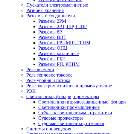
Пускатели электромагнитные
Разное с хранения
Разъемы и соединители
Разъёмы 2РМ
Разъёмы 2РТ, ШР, СШР
Разъёмы 6Р
Разъёмы ВВТ
Разъёмы ГРПМШ, ГРПМ
Разъёмы ОНЦ
Разъёмы различные
Разъёмы РБН
Разъёмы РП, РППМ
Реле времени
Реле тепловое токовое
Реле уровня и потока
Реле электромагнитное и промежуточное
РЭК
Светильники, фонари, прожекторы
Светильники взрывозащищённые, фонари
Светильники промышленные
Стёкла к светильникам, отражатели
Судовые прожекторы
Судовые светильники, отмашки
Системы оповещения