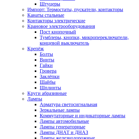
Штуцеры
Импорт: Термостаты, пускатели, контакторы
Канаты стальные
Контакторы электрические
Крановое электрооборудования
Пост кнопочный
Тумблеры, кнопки, микропереключатели,
концевой выключатель
Крепёж
Болты
Винты
Гайки
Гровера
Заклёпки
Шайбы
Шплинты
Круги абразивные
Лампы
Арматура светосигнальная
Зеркальные лампы
Коммутаторные и индикаторные лампы
Лампы автомобильные
Лампы генераторные
Лампы ДНАТ и ДНАЗ
Лампы железнодорожные