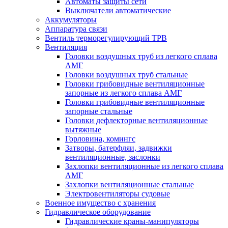
Автоматы защиты сети
Выключатели автоматические
Аккумуляторы
Аппаратура связи
Вентиль терморегулирующий ТРВ
Вентиляция
Головки воздушных труб из легкого сплава
АМГ
Головки воздушных труб стальные
Головки грибовидные вентиляционные
запорные из легкого сплава АМГ
Головки грибовидные вентиляционные
запорные стальные
Головки дефлекторные вентиляционные
вытяжные
Горловина, комингс
Затворы, батерфляи, задвижки
вентиляционные, заслонки
Захлопки вентиляционные из легкого сплава
АМГ
Захлопки вентиляционные стальные
Электровентиляторы судовые
Военное имущество с хранения
Гидравлическое оборудование
Гидравлические краны-манипуляторы