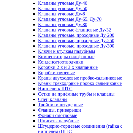
Клапаны угловые Ду-40
Клапаны угловые Ду-50
Клапаны угловые Ду-6
Клапаны угловые Ду-65, Ду-70
Клапаны угловые Ду-80
Клапаны угловые фланцевые Ду-32
Клапаны угловые, проходные Ду-200
Клапаны угловые, проходные Ду-250
Клапаны угловые, проходные Ду-300
Ключи к втулкам палубным
Компенсаторы сильфонные
Конденсатоотводчики
Коробки 2-х и 3-х клапанные
Коробки грязевые
Краны двухходовые пробко-сальниковые
Краны трёхходовые пробко-сальниковые
Ниппели к ШТС
Сетки на приёмные трубы и клапаны
Спец клапаны
Тройники штуцерные
Фланцы, приварыши
Фонари смотровые
Шпигаты палубные
Штуцерно-торцевые соединения (гайка с
ниппелем) ШТС