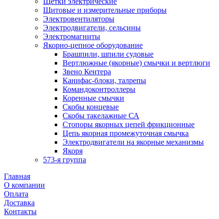
Щетки электрические
Щитовые и измерительные приборы
Электровентиляторы
Электродвигатели, сельсины
Электромагниты
Якорно-цепное оборудование
Брашпили, шпили судовые
Вертлюжные (якорные) смычки и вертлюги
Звено Кентера
Канифас-блоки, талрепы
Командоконтроллеры
Коренные смычки
Скобы концевые
Скобы такелажные СА
Стопоры якорных цепей фрикционные
Цепь якорная промежуточная смычка
Электродвигатели на якорные механизмы
Якоря
573-я группа
Главная
О компании
Оплата
Доставка
Контакты