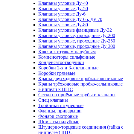
Клапаны угловые Ду-40
Клапаны угловые Ду-50
Клапаны угловые Ду-6
Клапаны угловые Ду-65, Ду-70
Клапаны угловые Ду-80
Клапаны угловые фланцевые Ду-32
Клапаны угловые, проходные Ду-200
Клапаны угловые, проходные Ду-250
Клапаны угловые, проходные Ду-300
Ключи к втулкам палубным
Компенсаторы сильфонные
Конденсатоотводчики
Коробки 2-х и 3-х клапанные
Коробки грязевые
Краны двухходовые пробко-сальниковые
Краны трёхходовые пробко-сальниковые
Ниппели к ШТС
Сетки на приёмные трубы и клапаны
Спец клапаны
Тройники штуцерные
Фланцы, приварыши
Фонари смотровые
Шпигаты палубные
Штуцерно-торцевые соединения (гайка с
ниппелем) ШТС