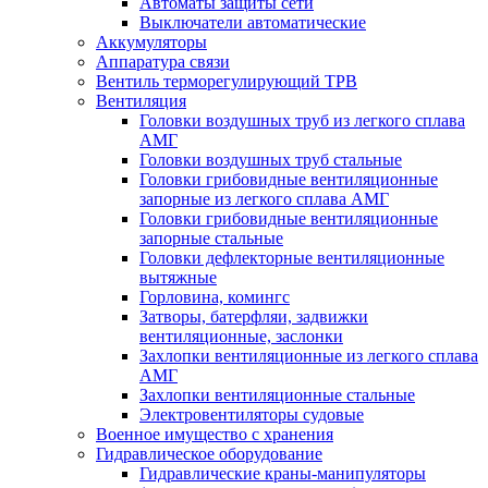
Автоматы защиты сети
Выключатели автоматические
Аккумуляторы
Аппаратура связи
Вентиль терморегулирующий ТРВ
Вентиляция
Головки воздушных труб из легкого сплава
АМГ
Головки воздушных труб стальные
Головки грибовидные вентиляционные
запорные из легкого сплава АМГ
Головки грибовидные вентиляционные
запорные стальные
Головки дефлекторные вентиляционные
вытяжные
Горловина, комингс
Затворы, батерфляи, задвижки
вентиляционные, заслонки
Захлопки вентиляционные из легкого сплава
АМГ
Захлопки вентиляционные стальные
Электровентиляторы судовые
Военное имущество с хранения
Гидравлическое оборудование
Гидравлические краны-манипуляторы