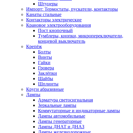
Штуцеры
Импорт: Термостаты, пускатели, контакторы
Канаты стальные
Контакторы электрические
Крановое электрооборудования
Пост кнопочный
Тумблеры, кнопки, микропереключатели,
концевой выключатель
Крепёж
Болты
Винты
Гайки
Гровера
Заклёпки
Шайбы
Шплинты
Круги абразивные
Лампы
Арматура светосигнальная
Зеркальные лампы
Коммутаторные и индикаторные лампы
Лампы автомобильные
Лампы генераторные
Лампы ДНАТ и ДНАЗ
Лампы железнодорожные