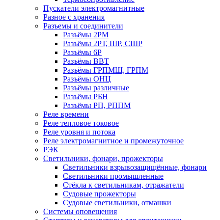
Пускатели электромагнитные
Разное с хранения
Разъемы и соединители
Разъёмы 2РМ
Разъёмы 2РТ, ШР, СШР
Разъёмы 6Р
Разъёмы ВВТ
Разъёмы ГРПМШ, ГРПМ
Разъёмы ОНЦ
Разъёмы различные
Разъёмы РБН
Разъёмы РП, РППМ
Реле времени
Реле тепловое токовое
Реле уровня и потока
Реле электромагнитное и промежуточное
РЭК
Светильники, фонари, прожекторы
Светильники взрывозащищённые, фонари
Светильники промышленные
Стёкла к светильникам, отражатели
Судовые прожекторы
Судовые светильники, отмашки
Системы оповещения