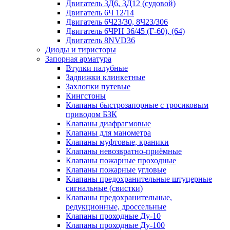
Двигатель 3Д6, 3Д12 (судовой)
Двигатель 6Ч 12/14
Двигатель 6Ч23/30, 8Ч23/306
Двигатель 6ЧРН 36/45 (Г-60), (64)
Двигатель 8NVD36
Диоды и тиристоры
Запорная арматура
Втулки палубные
Задвижки клинкетные
Захлопки путевые
Кингстоны
Клапаны быстрозапорные с тросиковым
приводом БЗК
Клапаны диафрагмовые
Клапаны для манометра
Клапаны муфтовые, краники
Клапаны невозвратно-приёмные
Клапаны пожарные проходные
Клапаны пожарные угловые
Клапаны предохранительные штуцерные
сигнальные (свистки)
Клапаны предохранительные,
редукционные, дроссельные
Клапаны проходные Ду-10
Клапаны проходные Ду-100