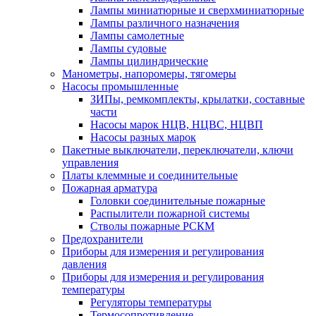
Лампы миниатюрные и сверхминиатюрные
Лампы различного назначения
Лампы самолетные
Лампы судовые
Лампы цилиндрические
Манометры, напоромеры, тягомеры
Насосы промышленные
ЗИПы, ремкомплекты, крылатки, составные
части
Насосы марок НЦВ, НЦВС, НЦВП
Насосы разных марок
Пакетные выключатели, переключатели, ключи
управления
Платы клеммные и соединительные
Пожарная арматура
Головки соединительные пожарные
Распылители пожарной системы
Стволы пожарные РСКМ
Предохранители
Приборы для измерения и регулирования
давления
Приборы для измерения и регулирования
температуры
Регуляторы температуры
Термосопротивление