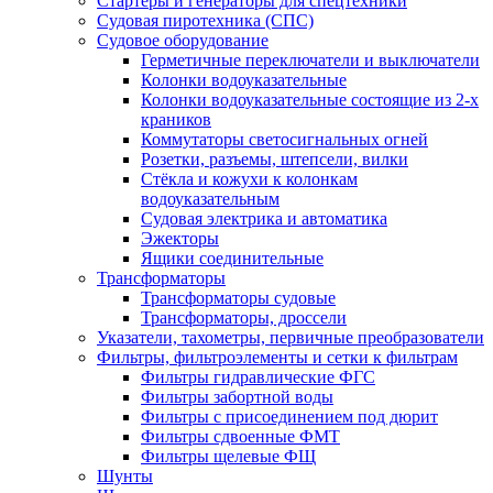
Стартеры и генераторы для спецтехники
Судовая пиротехника (СПС)
Судовое оборудование
Герметичные переключатели и выключатели
Колонки водоуказательные
Колонки водоуказательные состоящие из 2-х
краников
Коммутаторы светосигнальных огней
Розетки, разъемы, штепсели, вилки
Стёкла и кожухи к колонкам
водоуказательным
Судовая электрика и автоматика
Эжекторы
Ящики соединительные
Трансформаторы
Трансформаторы судовые
Трансформаторы, дроссели
Указатели, тахометры, первичные преобразователи
Фильтры, фильтроэлементы и сетки к фильтрам
Фильтры гидравлические ФГС
Фильтры забортной воды
Фильтры с присоединением под дюрит
Фильтры сдвоенные ФМТ
Фильтры щелевые ФЩ
Шунты