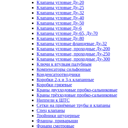
Клапаны угловые Ду-20
Клапаны угловые Ду-25
Клапаны угловые Ду-32
Клапаны угловые Ду-40
Клапаны угловые Ду-50
Клапаны угловые Ду-6
Клапаны угловые Ду-65, Ду-70
Клапаны угловые Ду-80
Клапаны угловые фланцевые Ду-32
Клапаны угловые, проходные Ду-200
Клапаны угловые, проходные Ду-250
Клапаны угловые, проходные Ду-300
Ключи к втулкам палубным
Компенсаторы сильфонные
Конденсатоотводчики
Коробки 2-х и 3-х клапанные
Коробки грязевые
Краны двухходовые пробко-сальниковые
Краны трёхходовые пробко-сальниковые
Ниппели к ШТС
Сетки на приёмные трубы и клапаны
Спец клапаны
Тройники штуцерные
Фланцы, приварыши
Фонари смотровые