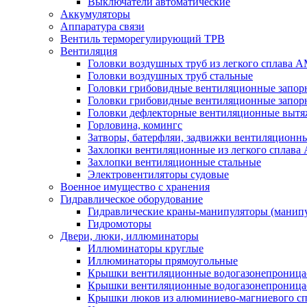
Выключатели автоматические
Аккумуляторы
Аппаратура связи
Вентиль терморегулирующий ТРВ
Вентиляция
Головки воздушных труб из легкого сплава 
Головки воздушных труб стальные
Головки грибовидные вентиляционные запорн
Головки грибовидные вентиляционные запор
Головки дефлекторные вентиляционные выт
Горловина, комингс
Затворы, батерфляи, задвижки вентиляционны
Захлопки вентиляционные из легкого сплава
Захлопки вентиляционные стальные
Электровентиляторы судовые
Военное имущество с хранения
Гидравлическое оборудование
Гидравлические краны-манипуляторы (манипу
Гидромоторы
Двери, люки, иллюминаторы
Иллюминаторы круглые
Иллюминаторы прямоугольные
Крышки вентиляционные водогазонепроницае
Крышки вентиляционные водогазонепроница
Крышки люков из алюминиево-магниевого с