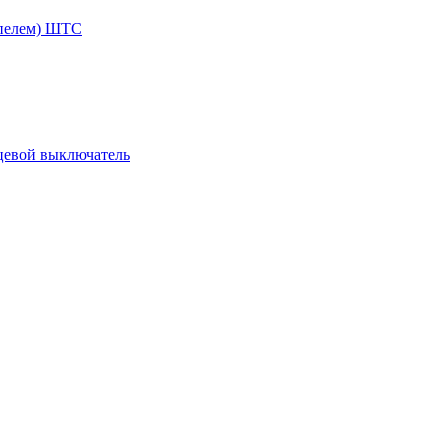
ппелем) ШТС
цевой выключатель