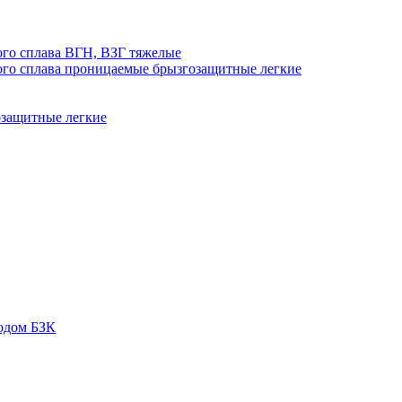
го сплава ВГН, ВЗГ тяжелые
го сплава проницаемые брызгозащитные легкие
озащитные легкие
одом БЗК