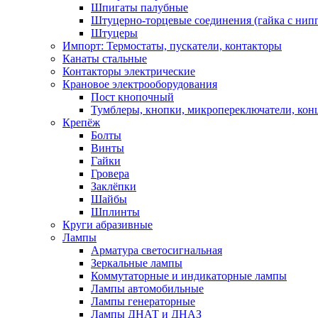
Шпигаты палубные
Штуцерно-торцевые соединения (гайка с ни
Штуцеры
Импорт: Термостаты, пускатели, контакторы
Канаты стальные
Контакторы электрические
Крановое электрооборудования
Пост кнопочный
Тумблеры, кнопки, микропереключатели, кон
Крепёж
Болты
Винты
Гайки
Гровера
Заклёпки
Шайбы
Шплинты
Круги абразивные
Лампы
Арматура светосигнальная
Зеркальные лампы
Коммутаторные и индикаторные лампы
Лампы автомобильные
Лампы генераторные
Лампы ДНАТ и ДНАЗ