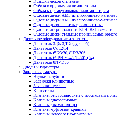
Крышки люков стальные
Стёкла к круглым иллюминаторам
Стёкла к прямоугольным иллюминаторам
Судовые двери АМГ из алюминиево-магниево
Судовые двери АМГ из алюминиево-магниево
Судовые двери каютные, композитные
Судовые двери стальные ВГН, ВЗГ тяжелые
Судовые двери стальные проницаемые брызг
Дизельное оборудование и запчасти
Двигатель 3Д6, 3Д12 (судовой)
Двигатель 6Ч 12/14
Двигатель 6Ч23/30, 8Ч23/306
Двигатель 6ЧРН 36/45 (Г-60), (64)
Двигатель 8NVD36
Диоды и тиристоры
Запорная арматура
Втулки палубные
Задвижки клинкетные
Захлопки путевые
Кингстоны
Клапаны быстрозапорные с тросиковым прив
Клапаны диафрагмовые
Клапаны для манометра
Клапаны муфтовые, краники
Клапаны невозвратно-приёмные