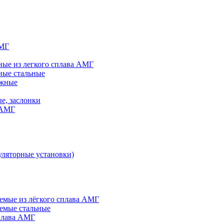
АМГ
ые из легкого сплава АМГ
ные стальные
яжные
е, заслонки
 АМГ
ляторные установки)
мые из лёгкого сплава АМГ
емые стальные
плава АМГ