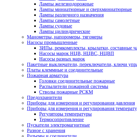
Лампы железнодорожные
Лампы миниатюрные и сверхминиатюрные
Лампы различного назначения
Лампы самолетные
Лампы судовые
Лампы цилиндрические
Манометры, напоромеры, тягомеры
Насосы промышленные
ЗИПы, ремкомплекты, крылатки, составные ч
Насосы марок НЦВ, НЦВС, НЦВП
Насосы разных марок
Пакетные выключатели, переключатели, ключи упр
Платы клеммные и соединительные
Пожарная арматура
Головки соединительные пожарные
Распылители пожарной системы
Стволы пожарные РСКМ
Предохранители
Приборы для измерения и регулирования давления
Приборы для измерения и регулирования температ
Регуляторы температуры
Термосопротивление
Пускатели электромагнитные
Разное с хранения
Разъемы и соединители