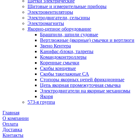
Щетки электрические
Щитовые и измерительные приборы
Электровентиляторы
Электродвигатели, сельсины
Электромагниты
Якорно-цепное оборудование
Брашпили, шпили судовые
Вертлюжные (якорные) смычки и вертлюги
Звено Кентера
Канифас-блоки, талрепы
Командоконтроллеры
Коренные смычки
Скобы концевые
Скобы такелажные СА
Стопоры якорных цепей фрикционные
Цепь якорная промежуточная смычка
Электродвигатели на якорные механизмы
Якоря
573-я группа
Главная
О компании
Оплата
Доставка
Контакты