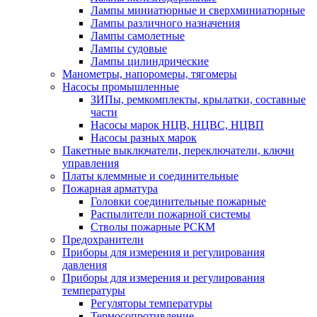
Лампы миниатюрные и сверхминиатюрные
Лампы различного назначения
Лампы самолетные
Лампы судовые
Лампы цилиндрические
Манометры, напоромеры, тягомеры
Насосы промышленные
ЗИПы, ремкомплекты, крылатки, составные
части
Насосы марок НЦВ, НЦВС, НЦВП
Насосы разных марок
Пакетные выключатели, переключатели, ключи
управления
Платы клеммные и соединительные
Пожарная арматура
Головки соединительные пожарные
Распылители пожарной системы
Стволы пожарные РСКМ
Предохранители
Приборы для измерения и регулирования
давления
Приборы для измерения и регулирования
температуры
Регуляторы температуры
Термосопротивление