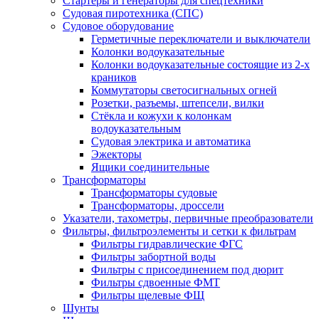
Стартеры и генераторы для спецтехники
Судовая пиротехника (СПС)
Судовое оборудование
Герметичные переключатели и выключатели
Колонки водоуказательные
Колонки водоуказательные состоящие из 2-х
краников
Коммутаторы светосигнальных огней
Розетки, разъемы, штепсели, вилки
Стёкла и кожухи к колонкам
водоуказательным
Судовая электрика и автоматика
Эжекторы
Ящики соединительные
Трансформаторы
Трансформаторы судовые
Трансформаторы, дроссели
Указатели, тахометры, первичные преобразователи
Фильтры, фильтроэлементы и сетки к фильтрам
Фильтры гидравлические ФГС
Фильтры забортной воды
Фильтры с присоединением под дюрит
Фильтры сдвоенные ФМТ
Фильтры щелевые ФЩ
Шунты