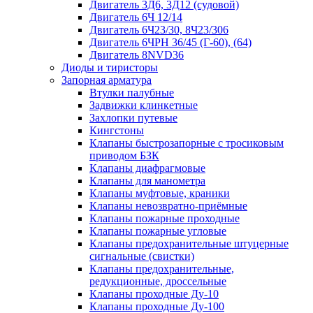
Двигатель 3Д6, 3Д12 (судовой)
Двигатель 6Ч 12/14
Двигатель 6Ч23/30, 8Ч23/306
Двигатель 6ЧРН 36/45 (Г-60), (64)
Двигатель 8NVD36
Диоды и тиристоры
Запорная арматура
Втулки палубные
Задвижки клинкетные
Захлопки путевые
Кингстоны
Клапаны быстрозапорные с тросиковым
приводом БЗК
Клапаны диафрагмовые
Клапаны для манометра
Клапаны муфтовые, краники
Клапаны невозвратно-приёмные
Клапаны пожарные проходные
Клапаны пожарные угловые
Клапаны предохранительные штуцерные
сигнальные (свистки)
Клапаны предохранительные,
редукционные, дроссельные
Клапаны проходные Ду-10
Клапаны проходные Ду-100