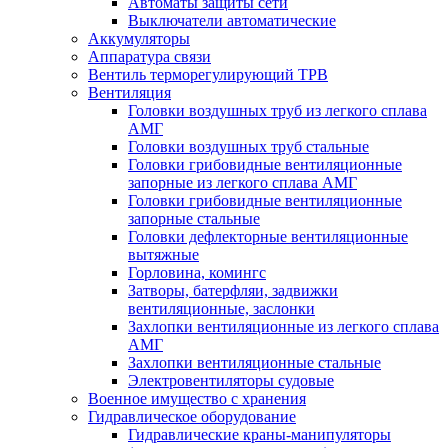
Автоматы защиты сети
Выключатели автоматические
Аккумуляторы
Аппаратура связи
Вентиль терморегулирующий ТРВ
Вентиляция
Головки воздушных труб из легкого сплава
АМГ
Головки воздушных труб стальные
Головки грибовидные вентиляционные
запорные из легкого сплава АМГ
Головки грибовидные вентиляционные
запорные стальные
Головки дефлекторные вентиляционные
вытяжные
Горловина, комингс
Затворы, батерфляи, задвижки
вентиляционные, заслонки
Захлопки вентиляционные из легкого сплава
АМГ
Захлопки вентиляционные стальные
Электровентиляторы судовые
Военное имущество с хранения
Гидравлическое оборудование
Гидравлические краны-манипуляторы