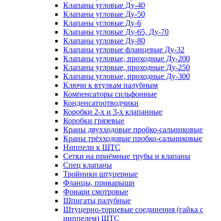
Клапаны угловые Ду-40
Клапаны угловые Ду-50
Клапаны угловые Ду-6
Клапаны угловые Ду-65, Ду-70
Клапаны угловые Ду-80
Клапаны угловые фланцевые Ду-32
Клапаны угловые, проходные Ду-200
Клапаны угловые, проходные Ду-250
Клапаны угловые, проходные Ду-300
Ключи к втулкам палубным
Компенсаторы сильфонные
Конденсатоотводчики
Коробки 2-х и 3-х клапанные
Коробки грязевые
Краны двухходовые пробко-сальниковые
Краны трёхходовые пробко-сальниковые
Ниппели к ШТС
Сетки на приёмные трубы и клапаны
Спец клапаны
Тройники штуцерные
Фланцы, приварыши
Фонари смотровые
Шпигаты палубные
Штуцерно-торцевые соединения (гайка с
ниппелем) ШТС