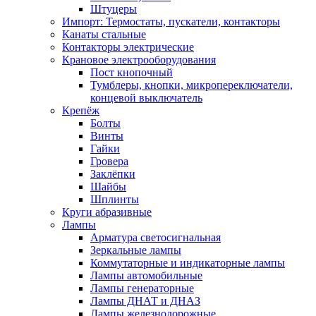
Штуцеры
Импорт: Термостаты, пускатели, контакторы
Канаты стальные
Контакторы электрические
Крановое электрооборудования
Пост кнопочный
Тумблеры, кнопки, микропереключатели,
концевой выключатель
Крепёж
Болты
Винты
Гайки
Гровера
Заклёпки
Шайбы
Шплинты
Круги абразивные
Лампы
Арматура светосигнальная
Зеркальные лампы
Коммутаторные и индикаторные лампы
Лампы автомобильные
Лампы генераторные
Лампы ДНАТ и ДНАЗ
Лампы железнодорожные