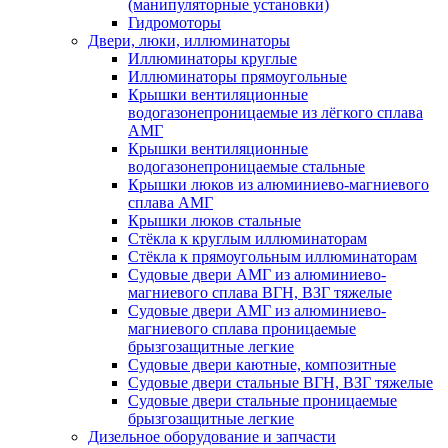
(манипуляторные установки)
Гидромоторы
Двери, люки, иллюминаторы
Иллюминаторы круглые
Иллюминаторы прямоугольные
Крышки вентиляционные
водогазонепроницаемые из лёгкого сплава
АМГ
Крышки вентиляционные
водогазонепроницаемые стальные
Крышки люков из алюминиево-магниевого
сплава АМГ
Крышки люков стальные
Стёкла к круглым иллюминаторам
Стёкла к прямоугольным иллюминаторам
Судовые двери АМГ из алюминиево-
магниевого сплава ВГН, ВЗГ тяжелые
Судовые двери АМГ из алюминиево-
магниевого сплава проницаемые
брызгозащитные легкие
Судовые двери каютные, композитные
Судовые двери стальные ВГН, ВЗГ тяжелые
Судовые двери стальные проницаемые
брызгозащитные легкие
Дизельное оборудование и запчасти