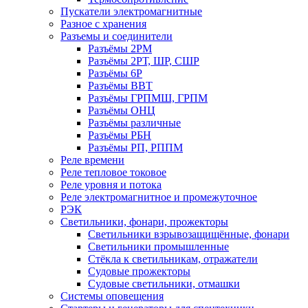
Пускатели электромагнитные
Разное с хранения
Разъемы и соединители
Разъёмы 2РМ
Разъёмы 2РТ, ШР, СШР
Разъёмы 6Р
Разъёмы ВВТ
Разъёмы ГРПМШ, ГРПМ
Разъёмы ОНЦ
Разъёмы различные
Разъёмы РБН
Разъёмы РП, РППМ
Реле времени
Реле тепловое токовое
Реле уровня и потока
Реле электромагнитное и промежуточное
РЭК
Светильники, фонари, прожекторы
Светильники взрывозащищённые, фонари
Светильники промышленные
Стёкла к светильникам, отражатели
Судовые прожекторы
Судовые светильники, отмашки
Системы оповещения