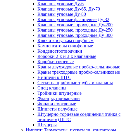
Клапаны угловые Ду-6
Клапаны угловые Ду-65, Ду-70
Клапаны угловые Ду-80
Клапаны угловые фланцевые Ду-32
Клапаны угловые, проходные Ду-200
Клапаны угловые, проходные Ду-250
Клапаны угловые, проходные Ду-300
Ключи к втулкам палубным
Компенсаторы сильфонные
Конденсатоотводчики
Коробки 2-х и 3-х клапанные
Коробки грязевые
Краны двухходовые пробко-сальниковые
Краны трёхходовые пробко-сальниковые
Ниппели к ШТС
Сетки на приёмные трубы и клапаны
Спец клапаны
Тройники штуцерные
Фланцы, приварыши
Фонари смотровые
Шпигаты палубные
Штуцерно-торцевые соединения (гайка с
ниппелем) ШТС
Штуцеры
Импорт: Термостаты, пускатели, контакторы