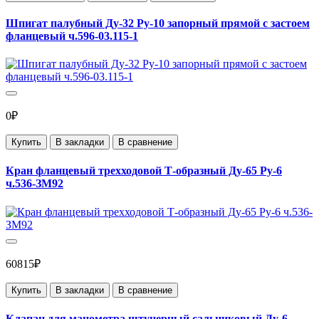
Шпигат палубный Ду-32 Ру-10 запорный прямой с застоем
фланцевый ч.596-03.115-1
0₽
Купить
В закладки
В сравнение
Кран фланцевый трехходовой Т-образный Ду-65 Ру-6
ч.536-ЗМ92
60815₽
Купить
В закладки
В сравнение
Клапан для манометра штуцерный сальниковый Ду-6