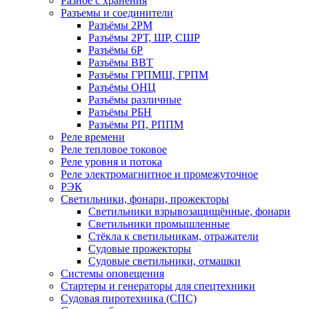
Разное с хранения
Разъемы и соединители
Разъёмы 2РМ
Разъёмы 2РТ, ШР, СШР
Разъёмы 6Р
Разъёмы ВВТ
Разъёмы ГРПМШ, ГРПМ
Разъёмы ОНЦ
Разъёмы различные
Разъёмы РБН
Разъёмы РП, РППМ
Реле времени
Реле тепловое токовое
Реле уровня и потока
Реле электромагнитное и промежуточное
РЭК
Светильники, фонари, прожекторы
Светильники взрывозащищённые, фонари
Светильники промышленные
Стёкла к светильникам, отражатели
Судовые прожекторы
Судовые светильники, отмашки
Системы оповещения
Стартеры и генераторы для спецтехники
Судовая пиротехника (СПС)