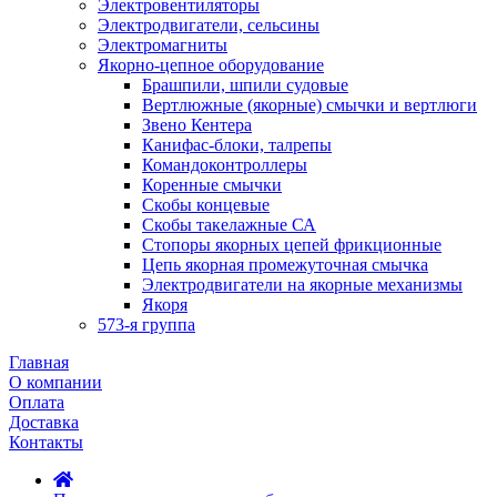
Электровентиляторы
Электродвигатели, сельсины
Электромагниты
Якорно-цепное оборудование
Брашпили, шпили судовые
Вертлюжные (якорные) смычки и вертлюги
Звено Кентера
Канифас-блоки, талрепы
Командоконтроллеры
Коренные смычки
Скобы концевые
Скобы такелажные СА
Стопоры якорных цепей фрикционные
Цепь якорная промежуточная смычка
Электродвигатели на якорные механизмы
Якоря
573-я группа
Главная
О компании
Оплата
Доставка
Контакты