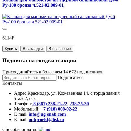
Ру-100 бронза ч.521-02.009-01
6114₽
Купить
В закладки
В сравнение
Подписка на скидки и акции
Присоединяйтесь к более чем 14 672 подписчиков.
Подписаться
Контакты
Адрес:
Краснодар, ул. Кожевенная 14, с торца здания
этаж 2, оф. 1
Телефон:
8 (861) 238-21-22
,
238-25-30
Мобильный:
+7 (918) 008-02-22
E-mail:
info@ug-snab.com
E-mail:
optproekt@list.ru
Способы оплаты: