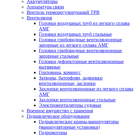
Аккумуляторы
Аппаратура связи
Вентиль терморегулирующий ТРВ
Вентиляция
Головки воздушных труб из легкого сплава
АМГ
Головки воздушных труб стальные
Головки грибовидные вентиляционные
запорные из легкого сплава АМГ
Головки грибовидные вентиляционные
запорные стальные
Головки дефлекторные вентиляционные
вытяжные
Горловина, комингс
Затворы, батерфляи, задвижки
вентиляционные, заслонки
Захлопки вентиляционные из легкого сплава
АМГ
Захлопки вентиляционные стальные
Электровентиляторы судовые
Военное имущество с хранения
Гидравлическое оборудование
Гидравлические краны-манипуляторы
(манипуляторные установки)
Гидромоторы