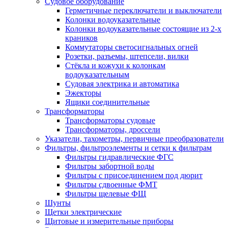
Судовое оборудование
Герметичные переключатели и выключатели
Колонки водоуказательные
Колонки водоуказательные состоящие из 2-х
краников
Коммутаторы светосигнальных огней
Розетки, разъемы, штепсели, вилки
Стёкла и кожухи к колонкам
водоуказательным
Судовая электрика и автоматика
Эжекторы
Ящики соединительные
Трансформаторы
Трансформаторы судовые
Трансформаторы, дроссели
Указатели, тахометры, первичные преобразователи
Фильтры, фильтроэлементы и сетки к фильтрам
Фильтры гидравлические ФГС
Фильтры забортной воды
Фильтры с присоединением под дюрит
Фильтры сдвоенные ФМТ
Фильтры щелевые ФЩ
Шунты
Щетки электрические
Щитовые и измерительные приборы