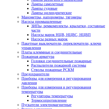
Лампы самолетные
Лампы судовые
Лампы цилиндрические
Манометры, напоромеры, тягомеры
Насосы промышленные
ЗИПы, ремкомплекты, крылатки, составные
части
Насосы марок НЦВ, НЦВС, НЦВП
Насосы разных марок
Пакетные выключатели, переключатели, ключи
управления
Платы клеммные и соединительные
Пожарная арматура
Головки соединительные пожарные
Распылители пожарной системы
Стволы пожарные РСКМ
Предохранители
Приборы для измерения и регулирования
давления
Приборы для измерения и регулирования
температуры
Регуляторы температуры
Термосопротивление
Пускатели электромагнитные