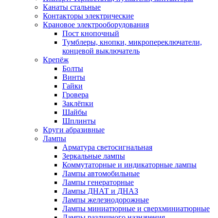
Канаты стальные
Контакторы электрические
Крановое электрооборудования
Пост кнопочный
Тумблеры, кнопки, микропереключатели,
концевой выключатель
Крепёж
Болты
Винты
Гайки
Гровера
Заклёпки
Шайбы
Шплинты
Круги абразивные
Лампы
Арматура светосигнальная
Зеркальные лампы
Коммутаторные и индикаторные лампы
Лампы автомобильные
Лампы генераторные
Лампы ДНАТ и ДНАЗ
Лампы железнодорожные
Лампы миниатюрные и сверхминиатюрные
Лампы различного назначения