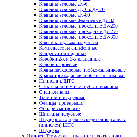
Клапаны угловые Ду-6
Клапаны угловые Ду-65, Ду-70
Клапаны угловые Ду-80
Клапаны угловые фланцевые Ду-32
Клапаны угловые, проходные Ду-200
Клапаны угловые, проходные Ду-250
Клапаны угловые, проходные Ду-300
Ключи к втулкам палубным
Компенсаторы сильфонные
Конденсатоотводчики
Коробки 2-х и 3-х клапанные
Коробки грязевые
Краны двухходовые пробко-сальниковые
Краны трёхходовые пробко-сальниковые
Ниппели к ШТС
Сетки на приёмные трубы и клапаны
Спец клапаны
Тройники штуцерные
Фланцы, приварыши
Фонари смотровые
Шпигаты палубные
Штуцерно-торцевые соединения (гайка с
ниппелем) ШТС
Штуцеры
Импорт: Термостаты, пускатели, контакторы