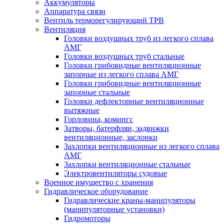
Аккумуляторы
Аппаратура связи
Вентиль терморегулирующий ТРВ
Вентиляция
Головки воздушных труб из легкого сплава
АМГ
Головки воздушных труб стальные
Головки грибовидные вентиляционные
запорные из легкого сплава АМГ
Головки грибовидные вентиляционные
запорные стальные
Головки дефлекторные вентиляционные
вытяжные
Горловина, комингс
Затворы, батерфляи, задвижки
вентиляционные, заслонки
Захлопки вентиляционные из легкого сплава
АМГ
Захлопки вентиляционные стальные
Электровентиляторы судовые
Военное имущество с хранения
Гидравлическое оборудование
Гидравлические краны-манипуляторы
(манипуляторные установки)
Гидромоторы