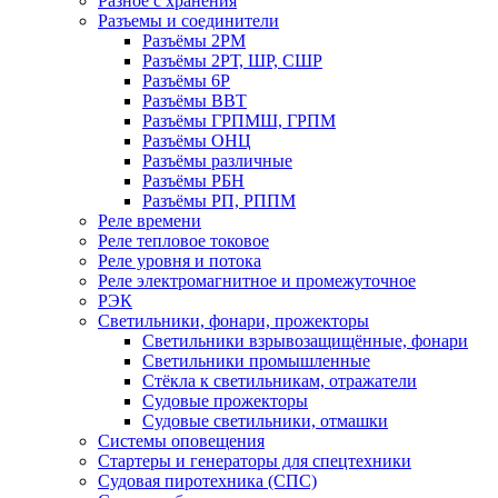
Разное с хранения
Разъемы и соединители
Разъёмы 2РМ
Разъёмы 2РТ, ШР, СШР
Разъёмы 6Р
Разъёмы ВВТ
Разъёмы ГРПМШ, ГРПМ
Разъёмы ОНЦ
Разъёмы различные
Разъёмы РБН
Разъёмы РП, РППМ
Реле времени
Реле тепловое токовое
Реле уровня и потока
Реле электромагнитное и промежуточное
РЭК
Светильники, фонари, прожекторы
Светильники взрывозащищённые, фонари
Светильники промышленные
Стёкла к светильникам, отражатели
Судовые прожекторы
Судовые светильники, отмашки
Системы оповещения
Стартеры и генераторы для спецтехники
Судовая пиротехника (СПС)