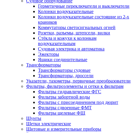
Судовое оборудование
Герметичные переключатели и выключатели
Колонки водоуказательные
Колонки водоуказательные состоящие из 2-х
краников
Коммутаторы светосигнальных огней
Розетки, разъемы, штепсели, вилки
Стёкла и кожухи к колонкам
водоуказательным
Судовая электрика и автоматика
Эжекторы
Ящики соединительные
Трансформаторы
Трансформаторы судовые
Трансформаторы, дроссели
Указатели, тахометры, первичные преобразователи
Фильтры, фильтроэлементы и сетки к фильтрам
Фильтры гидравлические ФГС
Фильтры забортной воды
Фильтры с присоединением под дюрит
Фильтры сдвоенные ФМТ
Фильтры щелевые ФЩ
Шунты
Щетки электрические
Щитовые и измерительные приборы