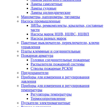
Лампы самолетные
Лампы судовые
Лампы цилиндрические
Манометры, напоромеры, тягомеры
Насосы промышленные
ЗИПы, ремкомплекты, крылатки, составные
части
Насосы марок НЦВ, НЦВС, НЦВП
Насосы разных марок
Пакетные выключатели, переключатели, ключи
управления
Платы клеммные и соединительные
Пожарная арматура
Головки соединительные пожарные
Распылители пожарной системы
Стволы пожарные РСКМ
Предохранители
Приборы для измерения и регулирования
давления
Приборы для измерения и регулирования
температуры
Регуляторы температуры
Термосопротивление
Пускатели электромагнитные