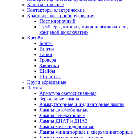
Канаты стальные
Контакторы электрические
Крановое электрооборудования
Пост кнопочный
Тумблеры, кнопки, микропереключатели,
концевой выключатель
Крепёж
Болты
Винты
Гайки
Гровера
Заклёпки
Шайбы
Шплинты
Круги абразивные
Лампы
Арматура светосигнальная
Зеркальные лампы
Коммутаторные и индикаторные лампы
Лампы автомобильные
Лампы генераторные
Лампы ДНАТ и ДНАЗ
Лампы железнодорожные
Лампы миниатюрные и сверхминиатюрные
Лампы различного назначения