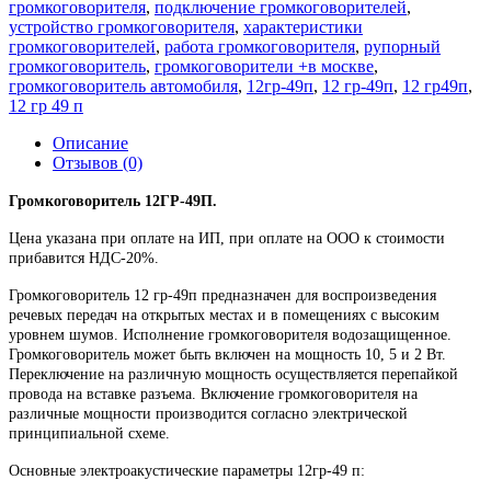
громкоговорителя
,
подключение громкоговорителей
,
устройство громкоговорителя
,
характеристики
громкоговорителей
,
работа громкоговорителя
,
рупорный
громкоговоритель
,
громкоговорители +в москве
,
громкоговоритель автомобиля
,
12гр-49п
,
12 гр-49п
,
12 гр49п
,
12 гр 49 п
Описание
Отзывов (0)
Громкоговоритель 12ГР-49П.
Цена указана при оплате на ИП, при оплате на ООО к стоимости
прибавится НДС-20%.
Громкоговоритель 12 гр-49п предназначен для воспроизведения
речевых передач на открытых местах и в помещениях с высоким
уровнем шумов. Исполнение громкоговорителя водозащищенное.
Громкоговоритель может быть включен на мощность 10, 5 и 2 Вт.
Переключение на различную мощность осуществляется перепайкой
провода на вставке разъема. Включение громкоговорителя на
различные мощности производится согласно электрической
принципиальной схеме.
Основные электроакустические параметры 12гр-49 п: