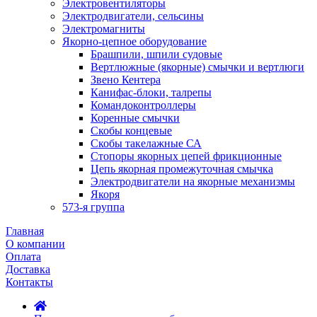
Электровентиляторы
Электродвигатели, сельсины
Электромагниты
Якорно-цепное оборудование
Брашпили, шпили судовые
Вертлюжные (якорные) смычки и вертлюги
Звено Кентера
Канифас-блоки, талрепы
Командоконтроллеры
Коренные смычки
Скобы концевые
Скобы такелажные СА
Стопоры якорных цепей фрикционные
Цепь якорная промежуточная смычка
Электродвигатели на якорные механизмы
Якоря
573-я группа
Главная
О компании
Оплата
Доставка
Контакты