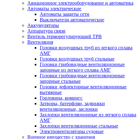
Авиационное электрооборудование и автоматика
Автоматы электрические
Автоматы защиты сети
Выключатели автоматические
Аккумуляторы
Аппаратура связи
Вентиль терморегулирующий ТРВ
Вентиляция
Головки воздушных труб из легкого сплава
АМГ
Головки воздушных труб стальные
Головки грибовидные вентиляционные
запорные из легкого сплава АМГ
Головки грибовидные вентиляционные
запорные стальные
Головки дефлекторные вентиляционные
вытяжные
Горловина, комингс
Затворы, батерфляи, задвижки
вентиляционные, заслонки
Захлопки вентиляционные из легкого сплава
АМГ
Захлопки вентиляционные стальные
Электровентиляторы судовые
Военное имущество с хранения