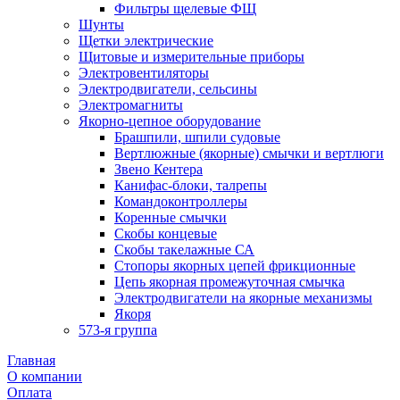
Фильтры щелевые ФЩ
Шунты
Щетки электрические
Щитовые и измерительные приборы
Электровентиляторы
Электродвигатели, сельсины
Электромагниты
Якорно-цепное оборудование
Брашпили, шпили судовые
Вертлюжные (якорные) смычки и вертлюги
Звено Кентера
Канифас-блоки, талрепы
Командоконтроллеры
Коренные смычки
Скобы концевые
Скобы такелажные СА
Стопоры якорных цепей фрикционные
Цепь якорная промежуточная смычка
Электродвигатели на якорные механизмы
Якоря
573-я группа
Главная
О компании
Оплата