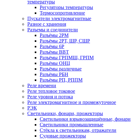
температуры
Регуляторы температуры
Термосопротивление
Пускатели электромагнитные
Разное с хранения
Разъемы и соединители
Разъёмы 2РМ
Разъёмы 2РТ, ШР, СШР
Разъёмы 6Р
Разъёмы ВВТ
Разъёмы ГРПМШ, ГРПМ
Разъёмы ОНЦ
Разъёмы различные
Разъёмы РБН
Разъёмы РП, РППМ
Реле времени
Реле тепловое токовое
Реле уровня и потока
Реле электромагнитное и промежуточное
РЭК
Светильники, фонари, прожекторы
Светильники взрывозащищённые, фонари
Светильники промышленные
Стёкла к светильникам, отражатели
Судовые прожекторы