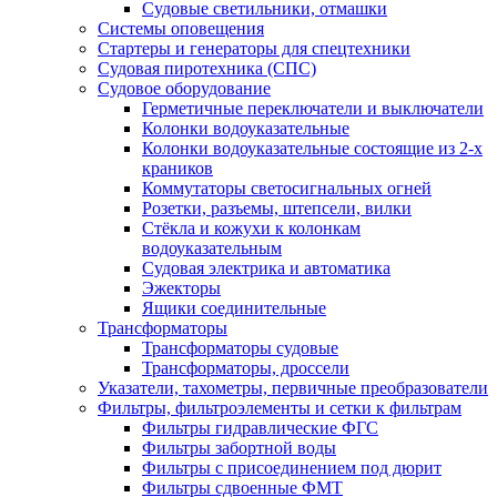
Судовые светильники, отмашки
Системы оповещения
Стартеры и генераторы для спецтехники
Судовая пиротехника (СПС)
Судовое оборудование
Герметичные переключатели и выключатели
Колонки водоуказательные
Колонки водоуказательные состоящие из 2-х
краников
Коммутаторы светосигнальных огней
Розетки, разъемы, штепсели, вилки
Стёкла и кожухи к колонкам
водоуказательным
Судовая электрика и автоматика
Эжекторы
Ящики соединительные
Трансформаторы
Трансформаторы судовые
Трансформаторы, дроссели
Указатели, тахометры, первичные преобразователи
Фильтры, фильтроэлементы и сетки к фильтрам
Фильтры гидравлические ФГС
Фильтры забортной воды
Фильтры с присоединением под дюрит
Фильтры сдвоенные ФМТ