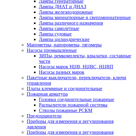
Лампы генераторные
Лампы ДНАТ и ДНАЗ
Лампы железнодорожные
Лампы миниатюрные и сверхминиатюрные
Лампы различного назначения
Лампы самолетные
Лампы судовые
Лампы цилиндрические
Манометры, напоромеры, тягомеры
Насосы промышленные
ЗИПы, ремкомплекты, крылатки, составные
части
Насосы марок НЦВ, НЦВС, НЦВП
Насосы разных марок
Пакетные выключатели, переключатели, ключи
управления
Платы клеммные и соединительные
Пожарная арматура
Головки соединительные пожарные
Распылители пожарной системы
Стволы пожарные РСКМ
Предохранители
Приборы для измерения и регулирования
давления
Приборы для измерения и регулирования