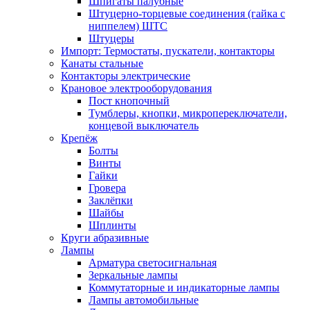
Шпигаты палубные
Штуцерно-торцевые соединения (гайка с
ниппелем) ШТС
Штуцеры
Импорт: Термостаты, пускатели, контакторы
Канаты стальные
Контакторы электрические
Крановое электрооборудования
Пост кнопочный
Тумблеры, кнопки, микропереключатели,
концевой выключатель
Крепёж
Болты
Винты
Гайки
Гровера
Заклёпки
Шайбы
Шплинты
Круги абразивные
Лампы
Арматура светосигнальная
Зеркальные лампы
Коммутаторные и индикаторные лампы
Лампы автомобильные