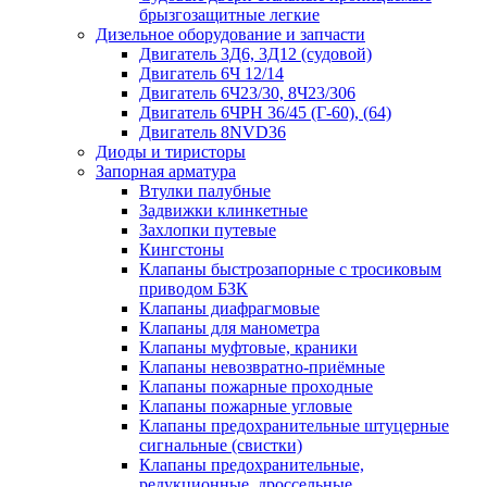
брызгозащитные легкие
Дизельное оборудование и запчасти
Двигатель 3Д6, 3Д12 (судовой)
Двигатель 6Ч 12/14
Двигатель 6Ч23/30, 8Ч23/306
Двигатель 6ЧРН 36/45 (Г-60), (64)
Двигатель 8NVD36
Диоды и тиристоры
Запорная арматура
Втулки палубные
Задвижки клинкетные
Захлопки путевые
Кингстоны
Клапаны быстрозапорные с тросиковым
приводом БЗК
Клапаны диафрагмовые
Клапаны для манометра
Клапаны муфтовые, краники
Клапаны невозвратно-приёмные
Клапаны пожарные проходные
Клапаны пожарные угловые
Клапаны предохранительные штуцерные
сигнальные (свистки)
Клапаны предохранительные,
редукционные, дроссельные