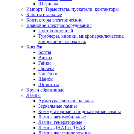
Штуцеры
Импорт: Термостаты, пускатели, контакторы
Канаты стальные
Контакторы электрические
Крановое электрооборудования
Пост кнопочный
Тумблеры, кнопки, микропереключатели,
концевой выключатель
Крепёж
Болты
Винты
Гайки
Гровера
Заклёпки
Шайбы
Шплинты
Круги абразивные
Лампы
Арматура светосигнальная
Зеркальные лампы
Коммутаторные и индикаторные лампы
Лампы автомобильные
Лампы генераторные
Лампы ДНАТ и ДНАЗ
Лампы железнодорожные