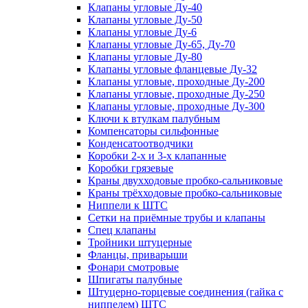
Клапаны угловые Ду-40
Клапаны угловые Ду-50
Клапаны угловые Ду-6
Клапаны угловые Ду-65, Ду-70
Клапаны угловые Ду-80
Клапаны угловые фланцевые Ду-32
Клапаны угловые, проходные Ду-200
Клапаны угловые, проходные Ду-250
Клапаны угловые, проходные Ду-300
Ключи к втулкам палубным
Компенсаторы сильфонные
Конденсатоотводчики
Коробки 2-х и 3-х клапанные
Коробки грязевые
Краны двухходовые пробко-сальниковые
Краны трёхходовые пробко-сальниковые
Ниппели к ШТС
Сетки на приёмные трубы и клапаны
Спец клапаны
Тройники штуцерные
Фланцы, приварыши
Фонари смотровые
Шпигаты палубные
Штуцерно-торцевые соединения (гайка с
ниппелем) ШТС