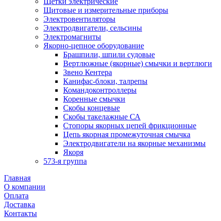
Щетки электрические
Щитовые и измерительные приборы
Электровентиляторы
Электродвигатели, сельсины
Электромагниты
Якорно-цепное оборудование
Брашпили, шпили судовые
Вертлюжные (якорные) смычки и вертлюги
Звено Кентера
Канифас-блоки, талрепы
Командоконтроллеры
Коренные смычки
Скобы концевые
Скобы такелажные СА
Стопоры якорных цепей фрикционные
Цепь якорная промежуточная смычка
Электродвигатели на якорные механизмы
Якоря
573-я группа
Главная
О компании
Оплата
Доставка
Контакты