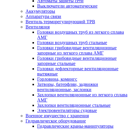
Автоматы защиты сети
Выключатели автоматические
Аккумуляторы
Аппаратура связи
Вентиль терморегулирующий ТРВ
Вентиляция
Головки воздушных труб из легкого сплава
АМГ
Головки воздушных труб стальные
Головки грибовидные вентиляционные
запорные из легкого сплава АМГ
Головки грибовидные вентиляционные
запорные стальные
Головки дефлекторные вентиляционные
вытяжные
Горловина, комингс
Затворы, батерфляи, задвижки
вентиляционные, заслонки
Захлопки вентиляционные из легкого сплава
АМГ
Захлопки вентиляционные стальные
Электровентиляторы судовые
Военное имущество с хранения
Гидравлическое оборудование
Гидравлические краны-манипуляторы