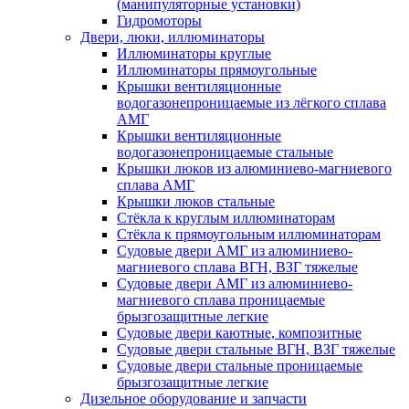
(манипуляторные установки)
Гидромоторы
Двери, люки, иллюминаторы
Иллюминаторы круглые
Иллюминаторы прямоугольные
Крышки вентиляционные
водогазонепроницаемые из лёгкого сплава
АМГ
Крышки вентиляционные
водогазонепроницаемые стальные
Крышки люков из алюминиево-магниевого
сплава АМГ
Крышки люков стальные
Стёкла к круглым иллюминаторам
Стёкла к прямоугольным иллюминаторам
Судовые двери АМГ из алюминиево-
магниевого сплава ВГН, ВЗГ тяжелые
Судовые двери АМГ из алюминиево-
магниевого сплава проницаемые
брызгозащитные легкие
Судовые двери каютные, композитные
Судовые двери стальные ВГН, ВЗГ тяжелые
Судовые двери стальные проницаемые
брызгозащитные легкие
Дизельное оборудование и запчасти