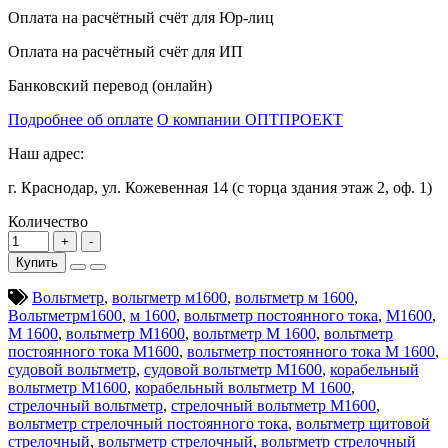
Оплата на расчётный счёт для Юр-лиц
Оплата на расчётный счёт для ИП
Банковский перевод (онлайн)
Подробнее об оплате
О компании ОПТПРОЕКТ
Наш адрес:
г. Краснодар, ул. Кожевенная 14 (с торца здания этаж 2, оф. 1)
Количество
Купить
Вольтметр
,
вольтметр м1600
,
вольтметр м 1600
,
Вольтметрм1600
,
м 1600
,
вольтметр постоянного тока
,
М1600
,
М 1600
,
вольтметр М1600
,
вольтметр М 1600
,
вольтметр
постоянного тока М1600
,
вольтметр постоянного тока М 1600
,
судовой вольтметр
,
судовой вольтметр М1600
,
корабельный
вольтметр М1600
,
корабельный вольтметр М 1600
,
стрелочный вольтметр
,
стрелочный вольтметр М1600
,
вольтметр стрелочный постоянного тока
,
вольтметр щитовой
стрелочный
,
вольтметр стрелочный
,
вольтметр стрелочный