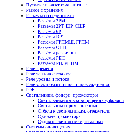
Пускатели электромагнитные
Разное с хранения
Разъемы и соединители
Разъёмы 2РМ
Разъёмы 2РТ, ШР, СШР
Разъёмы 6Р
Разъёмы ВВТ
Разъёмы ГРПМШ, ГРПМ
Разъёмы ОНЦ
Разъёмы различные
Разъёмы РБН
Разъёмы РП, РППМ
Реле времени
Реле тепловое токовое
Реле уровня и потока
Реле электромагнитное и промежуточное
РЭК
Светильники, фонари, прожекторы
Светильники взрывозащищённые, фонари
Светильники промышленные
Стёкла к светильникам, отражатели
Судовые прожекторы
Судовые светильники, отмашки
Системы оповещения