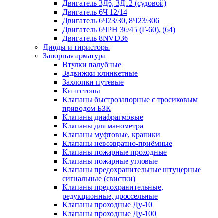
Двигатель 3Д6, 3Д12 (судовой)
Двигатель 6Ч 12/14
Двигатель 6Ч23/30, 8Ч23/306
Двигатель 6ЧРН 36/45 (Г-60), (64)
Двигатель 8NVD36
Диоды и тиристоры
Запорная арматура
Втулки палубные
Задвижки клинкетные
Захлопки путевые
Кингстоны
Клапаны быстрозапорные с тросиковым
приводом БЗК
Клапаны диафрагмовые
Клапаны для манометра
Клапаны муфтовые, краники
Клапаны невозвратно-приёмные
Клапаны пожарные проходные
Клапаны пожарные угловые
Клапаны предохранительные штуцерные
сигнальные (свистки)
Клапаны предохранительные,
редукционные, дроссельные
Клапаны проходные Ду-10
Клапаны проходные Ду-100