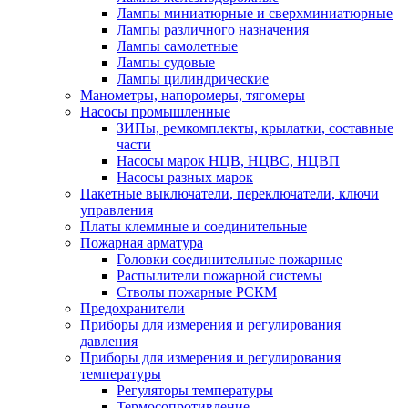
Лампы миниатюрные и сверхминиатюрные
Лампы различного назначения
Лампы самолетные
Лампы судовые
Лампы цилиндрические
Манометры, напоромеры, тягомеры
Насосы промышленные
ЗИПы, ремкомплекты, крылатки, составные
части
Насосы марок НЦВ, НЦВС, НЦВП
Насосы разных марок
Пакетные выключатели, переключатели, ключи
управления
Платы клеммные и соединительные
Пожарная арматура
Головки соединительные пожарные
Распылители пожарной системы
Стволы пожарные РСКМ
Предохранители
Приборы для измерения и регулирования
давления
Приборы для измерения и регулирования
температуры
Регуляторы температуры
Термосопротивление