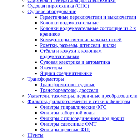
Стартеры и генераторы для спецтехники
Судовая пиротехника (СПС)
Судовое оборудование
Герметичные переключатели и выключатели
Колонки водоуказательные
Колонки водоуказательные состоящие из 2-х
краников
Коммутаторы светосигнальных огней
Розетки, разъемы, штепсели, вилки
Стёкла и кожухи к колонкам
водоуказательным
Судовая электрика и автоматика
Эжекторы
Ящики соединительные
Трансформаторы
Трансформаторы судовые
Трансформаторы, дроссели
Указатели, тахометры, первичные преобразователи
Фильтры, фильтроэлементы и сетки к фильтрам
Фильтры гидравлические ФГС
Фильтры забортной воды
Фильтры с присоединением под дюрит
Фильтры сдвоенные ФМТ
Фильтры щелевые ФЩ
Шунты