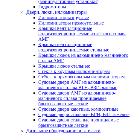
(манипуляторные установки)
Гидромоторы
Двери, люки, иллюминаторы
Иллюминаторы круглые
Иллюминаторы прямоугольные
Крышки вентиляционные
водогазонепроницаемые из лёгкого сплава
АМГ
Крышки вентиляционные
водогазонепроницаемые стальные
Крышки люков из алюминиево-магниевого
сплава АМГ
Крышки люков стальные
Стёкла к круглым иллюминаторам
Стёкла к прямоугольным иллюминаторам
Судовые двери АМГ из алюминиево-
магниевого сплава ВГН, ВЗГ тяжелые
Судовые двери АМГ из алюминиево-
магниевого сплава проницаемые
брызгозащитные легкие
Судовые двери каютные, композитные
Судовые двери стальные ВГН, ВЗГ тяжелые
Судовые двери стальные проницаемые
брызгозащитные легкие
Дизельное оборудование и запчасти