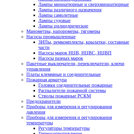
Лампы миниатюрные и сверхминиатюрные
Лампы различного назначения
Лампы самолетные
Лампы судовые
Лампы цилиндрические
Манометры, напоромеры, тягомеры
Насосы промышленные
ЗИПы, ремкомплекты, крылатки, составные
части
Насосы марок НЦВ, НЦВС, НЦВП
Насосы разных марок
Пакетные выключатели, переключатели, ключи
управления
Платы клеммные и соединительные
Пожарная арматура
Головки соединительные пожарные
Распылители пожарной системы
Стволы пожарные РСКМ
Предохранители
Приборы для измерения и регулирования
давления
Приборы для измерения и регулирования
температуры
Регуляторы температуры
Термосопротивление