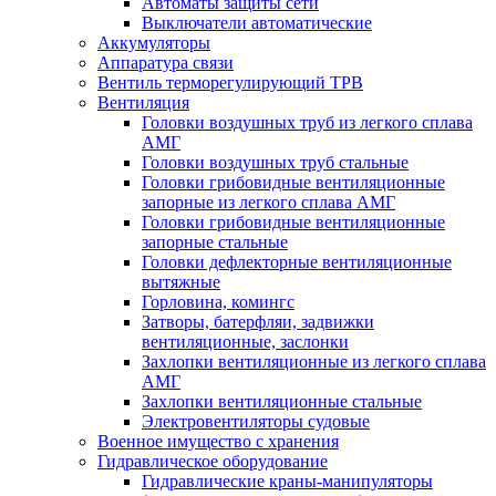
Автоматы защиты сети
Выключатели автоматические
Аккумуляторы
Аппаратура связи
Вентиль терморегулирующий ТРВ
Вентиляция
Головки воздушных труб из легкого сплава
АМГ
Головки воздушных труб стальные
Головки грибовидные вентиляционные
запорные из легкого сплава АМГ
Головки грибовидные вентиляционные
запорные стальные
Головки дефлекторные вентиляционные
вытяжные
Горловина, комингс
Затворы, батерфляи, задвижки
вентиляционные, заслонки
Захлопки вентиляционные из легкого сплава
АМГ
Захлопки вентиляционные стальные
Электровентиляторы судовые
Военное имущество с хранения
Гидравлическое оборудование
Гидравлические краны-манипуляторы