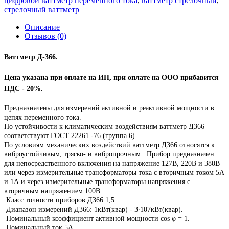
цифровой ваттметр переменного тока
,
ваттметр стрелочный
,
стрелочный ваттметр
Описание
Отзывов (0)
Ваттметр Д-366.
Цена указана при оплате на ИП, при оплате на ООО прибавится
НДС - 20%.
Предназначены для измерений активной и реактивной мощности в
цепях переменного тока.
По устойчивости к климатическим воздействиям ваттметр Д366
соответствуют ГОCT 22261 -76 (группа 6).
По условиям механических воздействий ваттметр Д366 относятся к
виброустойчивым, тряско- и вибропрочным. Прибор предназначен
для непосредственного включения на напряжение 127В, 220В и 380В
или через измерительные трансформаторы тока с вторичным током 5А
и 1А и через измерительные трансформаторы напряжения с
вторичным напряжением 100В.
Класс точности приборов Д366 1,5
Диапазон измерений Д366: 1кВт(квар) - 3∙107кВт(квар).
Номинальный коэффициент активной мощности cos φ = 1.
Номинальный ток 5А.