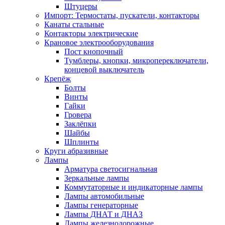
Штуцеры
Импорт: Термостаты, пускатели, контакторы
Канаты стальные
Контакторы электрические
Крановое электрооборудования
Пост кнопочный
Тумблеры, кнопки, микропереключатели,
концевой выключатель
Крепёж
Болты
Винты
Гайки
Гровера
Заклёпки
Шайбы
Шплинты
Круги абразивные
Лампы
Арматура светосигнальная
Зеркальные лампы
Коммутаторные и индикаторные лампы
Лампы автомобильные
Лампы генераторные
Лампы ДНАТ и ДНАЗ
Лампы железнодорожные