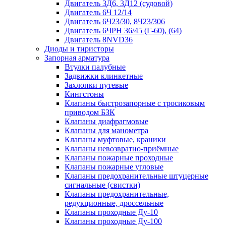
Двигатель 3Д6, 3Д12 (судовой)
Двигатель 6Ч 12/14
Двигатель 6Ч23/30, 8Ч23/306
Двигатель 6ЧРН 36/45 (Г-60), (64)
Двигатель 8NVD36
Диоды и тиристоры
Запорная арматура
Втулки палубные
Задвижки клинкетные
Захлопки путевые
Кингстоны
Клапаны быстрозапорные с тросиковым
приводом БЗК
Клапаны диафрагмовые
Клапаны для манометра
Клапаны муфтовые, краники
Клапаны невозвратно-приёмные
Клапаны пожарные проходные
Клапаны пожарные угловые
Клапаны предохранительные штуцерные
сигнальные (свистки)
Клапаны предохранительные,
редукционные, дроссельные
Клапаны проходные Ду-10
Клапаны проходные Ду-100