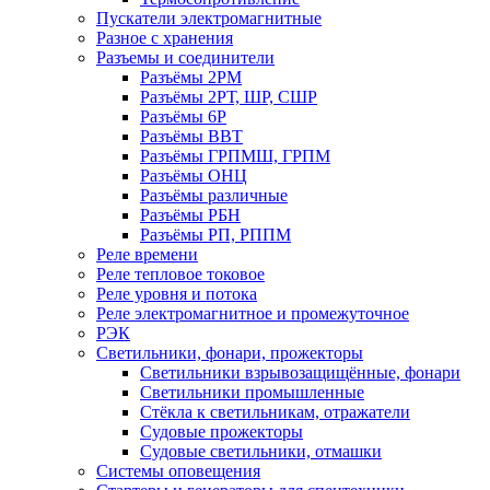
Пускатели электромагнитные
Разное с хранения
Разъемы и соединители
Разъёмы 2РМ
Разъёмы 2РТ, ШР, СШР
Разъёмы 6Р
Разъёмы ВВТ
Разъёмы ГРПМШ, ГРПМ
Разъёмы ОНЦ
Разъёмы различные
Разъёмы РБН
Разъёмы РП, РППМ
Реле времени
Реле тепловое токовое
Реле уровня и потока
Реле электромагнитное и промежуточное
РЭК
Светильники, фонари, прожекторы
Светильники взрывозащищённые, фонари
Светильники промышленные
Стёкла к светильникам, отражатели
Судовые прожекторы
Судовые светильники, отмашки
Системы оповещения