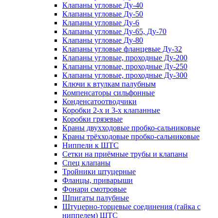
Клапаны угловые Ду-40
Клапаны угловые Ду-50
Клапаны угловые Ду-6
Клапаны угловые Ду-65, Ду-70
Клапаны угловые Ду-80
Клапаны угловые фланцевые Ду-32
Клапаны угловые, проходные Ду-200
Клапаны угловые, проходные Ду-250
Клапаны угловые, проходные Ду-300
Ключи к втулкам палубным
Компенсаторы сильфонные
Конденсатоотводчики
Коробки 2-х и 3-х клапанные
Коробки грязевые
Краны двухходовые пробко-сальниковые
Краны трёхходовые пробко-сальниковые
Ниппели к ШТС
Сетки на приёмные трубы и клапаны
Спец клапаны
Тройники штуцерные
Фланцы, приварыши
Фонари смотровые
Шпигаты палубные
Штуцерно-торцевые соединения (гайка с
ниппелем) ШТС