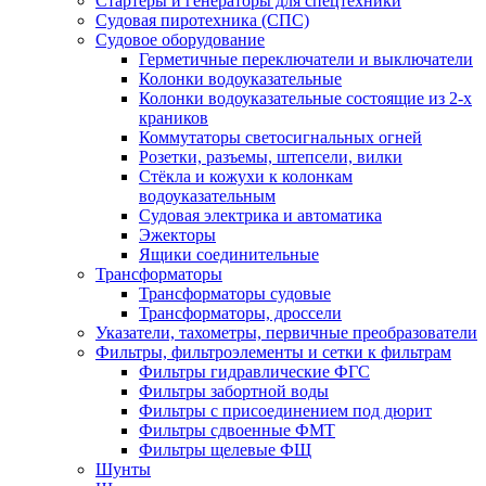
Стартеры и генераторы для спецтехники
Судовая пиротехника (СПС)
Судовое оборудование
Герметичные переключатели и выключатели
Колонки водоуказательные
Колонки водоуказательные состоящие из 2-х
краников
Коммутаторы светосигнальных огней
Розетки, разъемы, штепсели, вилки
Стёкла и кожухи к колонкам
водоуказательным
Судовая электрика и автоматика
Эжекторы
Ящики соединительные
Трансформаторы
Трансформаторы судовые
Трансформаторы, дроссели
Указатели, тахометры, первичные преобразователи
Фильтры, фильтроэлементы и сетки к фильтрам
Фильтры гидравлические ФГС
Фильтры забортной воды
Фильтры с присоединением под дюрит
Фильтры сдвоенные ФМТ
Фильтры щелевые ФЩ
Шунты