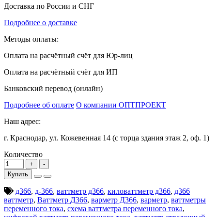
Доставка по России и СНГ
Подробнее о доставке
Методы оплаты:
Оплата на расчётный счёт для Юр-лиц
Оплата на расчётный счёт для ИП
Банковский перевод (онлайн)
Подробнее об оплате
О компании ОПТПРОЕКТ
Наш адрес:
г. Краснодар, ул. Кожевенная 14 (с торца здания этаж 2, оф. 1)
Количество
Купить
д366
,
д-366
,
ваттметр д366
,
киловаттметр д366
,
д366
ваттметр
,
Ваттметр Д366
,
варметр Д366
,
варметр
,
ваттметры
переменного тока
,
схема ваттметра переменного тока
,