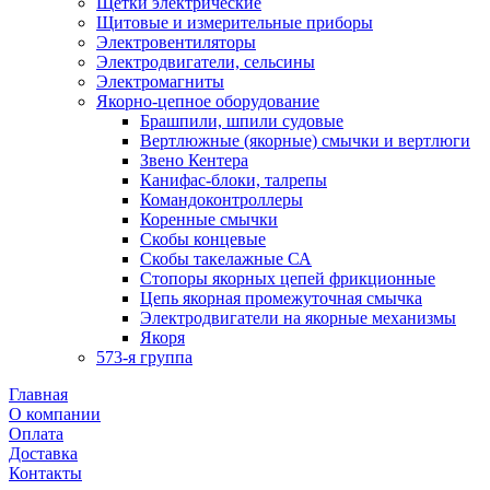
Щетки электрические
Щитовые и измерительные приборы
Электровентиляторы
Электродвигатели, сельсины
Электромагниты
Якорно-цепное оборудование
Брашпили, шпили судовые
Вертлюжные (якорные) смычки и вертлюги
Звено Кентера
Канифас-блоки, талрепы
Командоконтроллеры
Коренные смычки
Скобы концевые
Скобы такелажные СА
Стопоры якорных цепей фрикционные
Цепь якорная промежуточная смычка
Электродвигатели на якорные механизмы
Якоря
573-я группа
Главная
О компании
Оплата
Доставка
Контакты