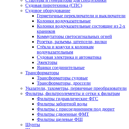
Стартеры и генераторы для спецтехники
Судовая пиротехника (СПС)
Судовое оборудование
Герметичные переключатели и выключатели
Колонки водоуказательные
Колонки водоуказательные состоящие из 2-х
краников
Коммутаторы светосигнальных огней
Розетки, разъемы, штепсели, вилки
Стёкла и кожухи к колонкам
водоуказательным
Судовая электрика и автоматика
Эжекторы
Ящики соединительные
Трансформаторы
Трансформаторы судовые
Трансформаторы, дроссели
Указатели, тахометры, первичные преобразователи
Фильтры, фильтроэлементы и сетки к фильтрам
Фильтры гидравлические ФГС
Фильтры забортной воды
Фильтры с присоединением под дюрит
Фильтры сдвоенные ФМТ
Фильтры щелевые ФЩ
Шунты