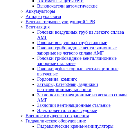
Автоматы защиты сети
Выключатели автоматические
Аккумуляторы
Аппаратура связи
Вентиль терморегулирующий ТРВ
Вентиляция
Головки воздушных труб из легкого сплава
АМГ
Головки воздушных труб стальные
Головки грибовидные вентиляционные
запорные из легкого сплава АМГ
Головки грибовидные вентиляционные
запорные стальные
Головки дефлекторные вентиляционные
вытяжные
Горловина, комингс
Затворы, батерфляи, задвижки
вентиляционные, заслонки
Захлопки вентиляционные из легкого сплава
АМГ
Захлопки вентиляционные стальные
Электровентиляторы судовые
Военное имущество с хранения
Гидравлическое оборудование
Гидравлические краны-манипуляторы