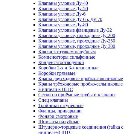
Клапаны угловые Ду-40
Клапаны угловые Ду-50
Клапаны угловые Ду-6
Клапаны угловые Ду-65, Ду-70
Клапаны угловые Ду-80
Клапаны угловые фланцевые Ду-32
Клапаны угловые, проходные Ду-200
Клапаны угловые, проходные Ду-250
Клапаны угловые, проходные Ду-300
Ключи к втулкам палубным
Компенсаторы сильфонные
Конденсатоотводчики
Коробки 2-х и 3-х клапанные
Коробки грязевые
Краны двухходовые пробко-сальниковые
Краны трёхходовые пробко-сальниковые
Ниппели к ШТС
Сетки на приёмные трубы и клапаны
Спец клапаны
Тройники штуцерные
Фланцы, приварыши
Фонари смотровые
Шпигаты палубные
Штуцерно-торцевые соединения (гайка с
ниппелем) ШТС