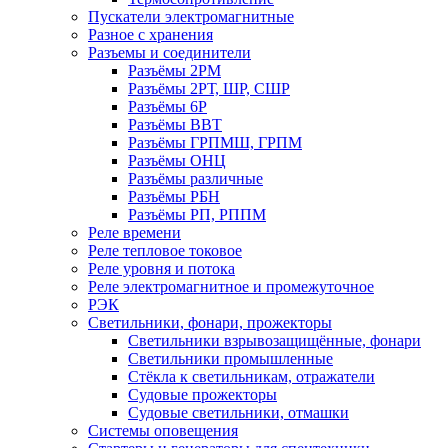
Пускатели электромагнитные
Разное с хранения
Разъемы и соединители
Разъёмы 2РМ
Разъёмы 2РТ, ШР, СШР
Разъёмы 6Р
Разъёмы ВВТ
Разъёмы ГРПМШ, ГРПМ
Разъёмы ОНЦ
Разъёмы различные
Разъёмы РБН
Разъёмы РП, РППМ
Реле времени
Реле тепловое токовое
Реле уровня и потока
Реле электромагнитное и промежуточное
РЭК
Светильники, фонари, прожекторы
Светильники взрывозащищённые, фонари
Светильники промышленные
Стёкла к светильникам, отражатели
Судовые прожекторы
Судовые светильники, отмашки
Системы оповещения