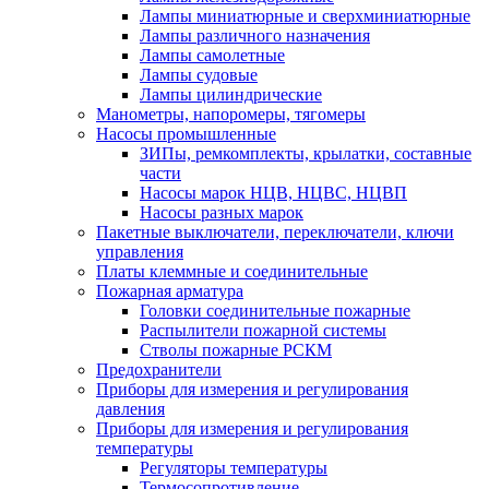
Лампы миниатюрные и сверхминиатюрные
Лампы различного назначения
Лампы самолетные
Лампы судовые
Лампы цилиндрические
Манометры, напоромеры, тягомеры
Насосы промышленные
ЗИПы, ремкомплекты, крылатки, составные
части
Насосы марок НЦВ, НЦВС, НЦВП
Насосы разных марок
Пакетные выключатели, переключатели, ключи
управления
Платы клеммные и соединительные
Пожарная арматура
Головки соединительные пожарные
Распылители пожарной системы
Стволы пожарные РСКМ
Предохранители
Приборы для измерения и регулирования
давления
Приборы для измерения и регулирования
температуры
Регуляторы температуры
Термосопротивление