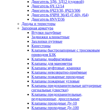
Двигатель 3Д6, 3Д12 (судовой)
Двигатель 6Ч 12/14
Двигатель 6Ч23/30, 8Ч23/306
Двигатель 6ЧРН 36/45 (Г-60), (64)
Двигатель 8NVD36
Диоды и тиристоры
Запорная арматура
Втулки палубные
Задвижки клинкетные
Захлопки путевые
Кингстоны
Клапаны быстрозапорные с тросиковым
приводом БЗК
Клапаны диафрагмовые
Клапаны для манометра
Клапаны муфтовые, краники
Клапаны невозвратно-приёмные
Клапаны пожарные проходные
Клапаны пожарные угловые
Клапаны предохранительные штуцерные
сигнальные (свистки)
Клапаны предохранительные,
редукционные, дроссельные
Клапаны проходные Ду-10
Клапаны проходные Ду-100