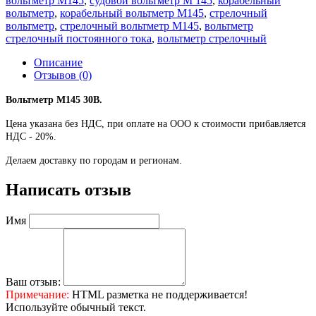
вольтметр М145
,
судовой вольтметр М 145
,
корабельный
вольтметр
,
корабельный вольтметр М145
,
стрелочный
вольтметр
,
стрелочный вольтметр М145
,
вольтметр
стрелочный постоянного тока
,
вольтметр стрелочный
Описание
Отзывов (0)
Вольтметр М145 30В.
Цена указана без НДС, при оплате на ООО к стоимости прибавляется
НДС - 20%.
Делаем доставку по городам и регионам.
Написать отзыв
Имя
Ваш отзыв:
Примечание:
HTML разметка не поддерживается!
Используйте обычный текст.