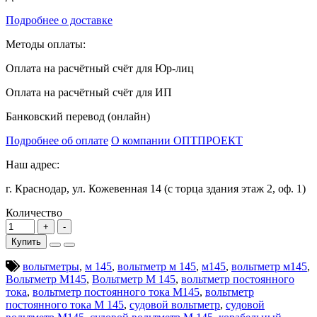
Подробнее о доставке
Методы оплаты:
Оплата на расчётный счёт для Юр-лиц
Оплата на расчётный счёт для ИП
Банковский перевод (онлайн)
Подробнее об оплате
О компании ОПТПРОЕКТ
Наш адрес:
г. Краснодар, ул. Кожевенная 14 (с торца здания этаж 2, оф. 1)
Количество
Купить
вольтметры
,
м 145
,
вольтметр м 145
,
м145
,
вольтметр м145
,
Вольтметр М145
,
Вольтметр М 145
,
вольтметр постоянного
тока
,
вольтметр постоянного тока М145
,
вольтметр
постоянного тока М 145
,
судовой вольтметр
,
судовой