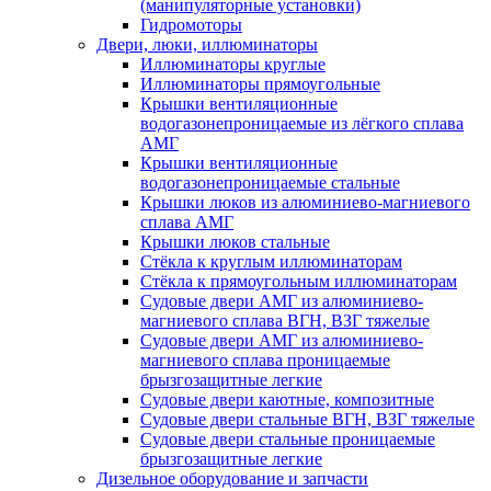
(манипуляторные установки)
Гидромоторы
Двери, люки, иллюминаторы
Иллюминаторы круглые
Иллюминаторы прямоугольные
Крышки вентиляционные
водогазонепроницаемые из лёгкого сплава
АМГ
Крышки вентиляционные
водогазонепроницаемые стальные
Крышки люков из алюминиево-магниевого
сплава АМГ
Крышки люков стальные
Стёкла к круглым иллюминаторам
Стёкла к прямоугольным иллюминаторам
Судовые двери АМГ из алюминиево-
магниевого сплава ВГН, ВЗГ тяжелые
Судовые двери АМГ из алюминиево-
магниевого сплава проницаемые
брызгозащитные легкие
Судовые двери каютные, композитные
Судовые двери стальные ВГН, ВЗГ тяжелые
Судовые двери стальные проницаемые
брызгозащитные легкие
Дизельное оборудование и запчасти