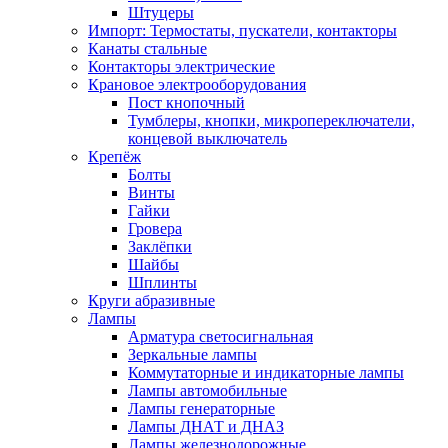
Штуцеры
Импорт: Термостаты, пускатели, контакторы
Канаты стальные
Контакторы электрические
Крановое электрооборудования
Пост кнопочный
Тумблеры, кнопки, микропереключатели,
концевой выключатель
Крепёж
Болты
Винты
Гайки
Гровера
Заклёпки
Шайбы
Шплинты
Круги абразивные
Лампы
Арматура светосигнальная
Зеркальные лампы
Коммутаторные и индикаторные лампы
Лампы автомобильные
Лампы генераторные
Лампы ДНАТ и ДНАЗ
Лампы железнодорожные