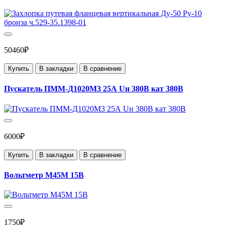
50460₽
Купить
В закладки
В сравнение
Пускатель ПММ-Д1020М3 25А Uн 380В кат 380В
6000₽
Купить
В закладки
В сравнение
Вольтметр М45М 15В
1750₽