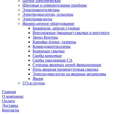
Щетки электрические
Щитовые и измерительные приборы
Электровентиляторы
Электродвигатели, сельсины
Электромагниты
Якорно-цепное оборудование
Брашпили, шпили судовые
Вертлюжные (якорные) смычки и вертлюги
Звено Кентера
Канифас-блоки, талрепы
Командоконтроллеры
Коренные смычки
Скобы концевые
Скобы такелажные СА
Стопоры якорных цепей фрикционные
Цепь якорная промежуточная смычка
Электродвигатели на якорные механизмы
Якоря
573-я группа
Главная
О компании
Оплата
Доставка
Контакты