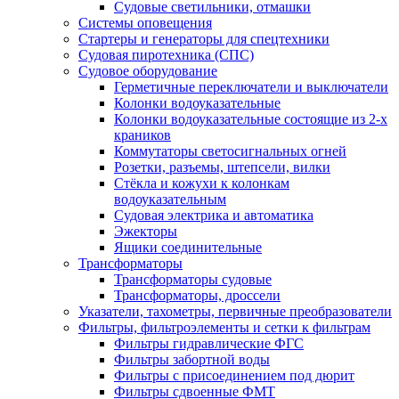
Судовые светильники, отмашки
Системы оповещения
Стартеры и генераторы для спецтехники
Судовая пиротехника (СПС)
Судовое оборудование
Герметичные переключатели и выключатели
Колонки водоуказательные
Колонки водоуказательные состоящие из 2-х
краников
Коммутаторы светосигнальных огней
Розетки, разъемы, штепсели, вилки
Стёкла и кожухи к колонкам
водоуказательным
Судовая электрика и автоматика
Эжекторы
Ящики соединительные
Трансформаторы
Трансформаторы судовые
Трансформаторы, дроссели
Указатели, тахометры, первичные преобразователи
Фильтры, фильтроэлементы и сетки к фильтрам
Фильтры гидравлические ФГС
Фильтры забортной воды
Фильтры с присоединением под дюрит
Фильтры сдвоенные ФМТ