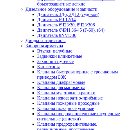
брызгозащитные легкие
Дизельное оборудование и запчасти
Двигатель 3Д6, 3Д12 (судовой)
Двигатель 6Ч 12/14
Двигатель 6Ч23/30, 8Ч23/306
Двигатель 6ЧРН 36/45 (Г-60), (64)
Двигатель 8NVD36
Диоды и тиристоры
Запорная арматура
Втулки палубные
Задвижки клинкетные
Захлопки путевые
Кингстоны
Клапаны быстрозапорные с тросиковым
приводом БЗК
Клапаны диафрагмовые
Клапаны для манометра
Клапаны муфтовые, краники
Клапаны невозвратно-приёмные
Клапаны пожарные проходные
Клапаны пожарные угловые
Клапаны предохранительные штуцерные
сигнальные (свистки)
Клапаны предохранительные,
редукционные, дроссельные