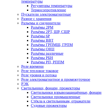
температуры
Регуляторы температуры
Термосопротивление
Пускатели электромагнитные
Разное с хранения
Разъемы и соединители
Разъёмы 2РМ
Разъёмы 2РТ, ШР, СШР
Разъёмы 6Р
Разъёмы ВВТ
Разъёмы ГРПМШ, ГРПМ
Разъёмы ОНЦ
Разъёмы различные
Разъёмы РБН
Разъёмы РП, РППМ
Реле времени
Реле тепловое токовое
Реле уровня и потока
Реле электромагнитное и промежуточное
РЭК
Светильники, фонари, прожекторы
Светильники взрывозащищённые, фонари
Светильники промышленные
Стёкла к светильникам, отражатели
Судовые прожекторы