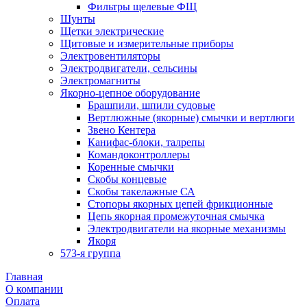
Фильтры щелевые ФЩ
Шунты
Щетки электрические
Щитовые и измерительные приборы
Электровентиляторы
Электродвигатели, сельсины
Электромагниты
Якорно-цепное оборудование
Брашпили, шпили судовые
Вертлюжные (якорные) смычки и вертлюги
Звено Кентера
Канифас-блоки, талрепы
Командоконтроллеры
Коренные смычки
Скобы концевые
Скобы такелажные СА
Стопоры якорных цепей фрикционные
Цепь якорная промежуточная смычка
Электродвигатели на якорные механизмы
Якоря
573-я группа
Главная
О компании
Оплата