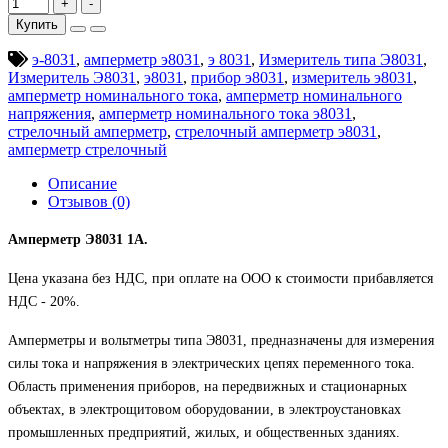
Купить
э-8031
,
амперметр э8031
,
э 8031
,
Измеритель типа Э8031
,
Измеритель Э8031
,
э8031
,
прибор э8031
,
измеритель э8031
,
амперметр номинального тока
,
амперметр номинального
напряжения
,
амперметр номинального тока э8031
,
стрелочный амперметр
,
стрелочный амперметр э8031
,
амперметр стрелочный
Описание
Отзывов (0)
Амперметр Э8031 1А.
Цена указана без НДС, при оплате на ООО к стоимости прибавляется
НДС - 20%.
Амперметры и вольтметры типа Э8031, предназначены для измерения
силы тока и напряжения в электрических цепях переменного тока.
Область применения приборов, на передвижных и стационарных
объектах, в электрощитовом оборудовании, в электроустановках
промышленных предприятий, жилых, и общественных зданиях.