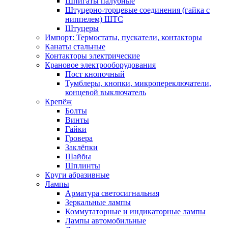
Шпигаты палубные
Штуцерно-торцевые соединения (гайка с
ниппелем) ШТС
Штуцеры
Импорт: Термостаты, пускатели, контакторы
Канаты стальные
Контакторы электрические
Крановое электрооборудования
Пост кнопочный
Тумблеры, кнопки, микропереключатели,
концевой выключатель
Крепёж
Болты
Винты
Гайки
Гровера
Заклёпки
Шайбы
Шплинты
Круги абразивные
Лампы
Арматура светосигнальная
Зеркальные лампы
Коммутаторные и индикаторные лампы
Лампы автомобильные