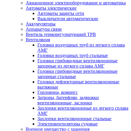
Авиационное электрооборудование и автоматика
Автоматы электрические
Автоматы защиты сети
Выключатели автоматические
Аккумуляторы
Аппаратура связи
Вентиль терморегулирующий ТРВ
Вентиляция
Головки воздушных труб из легкого сплава
АМГ
Головки воздушных труб стальные
Головки грибовидные вентиляционные
запорные из легкого сплава АМГ
Головки грибовидные вентиляционные
запорные стальные
Головки дефлекторные вентиляционные
вытяжные
Горловина, комингс
Затворы, батерфляи, задвижки
вентиляционные, заслонки
Захлопки вентиляционные из легкого сплава
АМГ
Захлопки вентиляционные стальные
Электровентиляторы судовые
Военное имущество с хранения