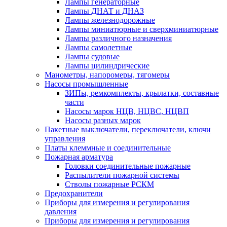
Лампы генераторные
Лампы ДНАТ и ДНАЗ
Лампы железнодорожные
Лампы миниатюрные и сверхминиатюрные
Лампы различного назначения
Лампы самолетные
Лампы судовые
Лампы цилиндрические
Манометры, напоромеры, тягомеры
Насосы промышленные
ЗИПы, ремкомплекты, крылатки, составные
части
Насосы марок НЦВ, НЦВС, НЦВП
Насосы разных марок
Пакетные выключатели, переключатели, ключи
управления
Платы клеммные и соединительные
Пожарная арматура
Головки соединительные пожарные
Распылители пожарной системы
Стволы пожарные РСКМ
Предохранители
Приборы для измерения и регулирования
давления
Приборы для измерения и регулирования