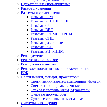
Пускатели электромагнитные
Разное с хранения
Разъемы и соединители
Разъёмы 2РМ
Разъёмы 2РТ, ШР, СШР
Разъёмы 6Р
Разъёмы ВВТ
Разъёмы ГРПМШ, ГРПМ
Разъёмы ОНЦ
Разъёмы различные
Разъёмы РБН
Разъёмы РП, РППМ
Реле времени
Реле тепловое токовое
Реле уровня и потока
Реле электромагнитное и промежуточное
РЭК
Светильники, фонари, прожекторы
Светильники взрывозащищённые, фонари
Светильники промышленные
Стёкла к светильникам, отражатели
Судовые прожекторы
Судовые светильники, отмашки
Системы оповещения