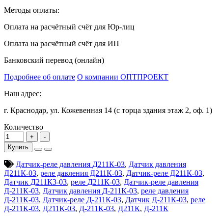
Методы оплаты:
Оплата на расчётный счёт для Юр-лиц
Оплата на расчётный счёт для ИП
Банковский перевод (онлайн)
Подробнее об оплате
О компании ОПТПРОЕКТ
Наш адрес:
г. Краснодар, ул. Кожевенная 14 (с торца здания этаж 2, оф. 1)
Количество
Купить
Датчик-реле давления Д211К-03
,
Датчик давления
Д211К-03
,
реле давления Д211К-03
,
Датчик-реле Д211К-03
,
Датчик Д211К3-03
,
реле Д211К-03
,
Датчик-реле давления
Д-211К-03
,
Датчик давления Д-211К-03
,
реле давления
Д-211К-03
,
Датчик-реле Д-211К-03
,
Датчик Д-211К-03
,
реле
Д-211К-03
,
Д211К-03
,
Д-211К-03
,
Д211К
,
Д-211К