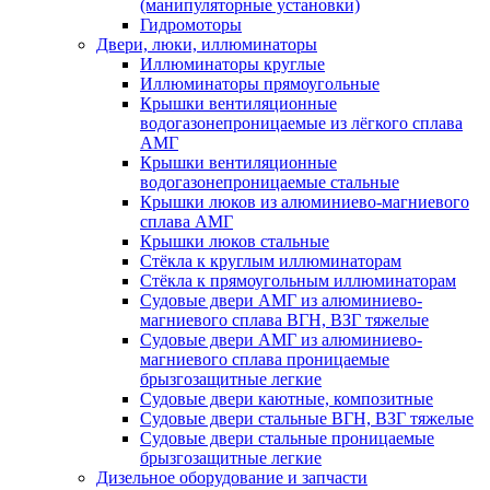
(манипуляторные установки)
Гидромоторы
Двери, люки, иллюминаторы
Иллюминаторы круглые
Иллюминаторы прямоугольные
Крышки вентиляционные
водогазонепроницаемые из лёгкого сплава
АМГ
Крышки вентиляционные
водогазонепроницаемые стальные
Крышки люков из алюминиево-магниевого
сплава АМГ
Крышки люков стальные
Стёкла к круглым иллюминаторам
Стёкла к прямоугольным иллюминаторам
Судовые двери АМГ из алюминиево-
магниевого сплава ВГН, ВЗГ тяжелые
Судовые двери АМГ из алюминиево-
магниевого сплава проницаемые
брызгозащитные легкие
Судовые двери каютные, композитные
Судовые двери стальные ВГН, ВЗГ тяжелые
Судовые двери стальные проницаемые
брызгозащитные легкие
Дизельное оборудование и запчасти