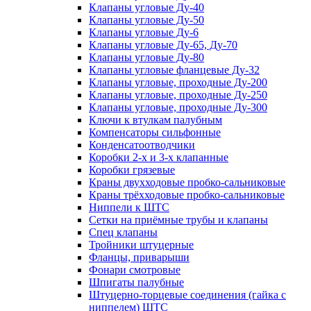
Клапаны угловые Ду-40
Клапаны угловые Ду-50
Клапаны угловые Ду-6
Клапаны угловые Ду-65, Ду-70
Клапаны угловые Ду-80
Клапаны угловые фланцевые Ду-32
Клапаны угловые, проходные Ду-200
Клапаны угловые, проходные Ду-250
Клапаны угловые, проходные Ду-300
Ключи к втулкам палубным
Компенсаторы сильфонные
Конденсатоотводчики
Коробки 2-х и 3-х клапанные
Коробки грязевые
Краны двухходовые пробко-сальниковые
Краны трёхходовые пробко-сальниковые
Ниппели к ШТС
Сетки на приёмные трубы и клапаны
Спец клапаны
Тройники штуцерные
Фланцы, приварыши
Фонари смотровые
Шпигаты палубные
Штуцерно-торцевые соединения (гайка с
ниппелем) ШТС