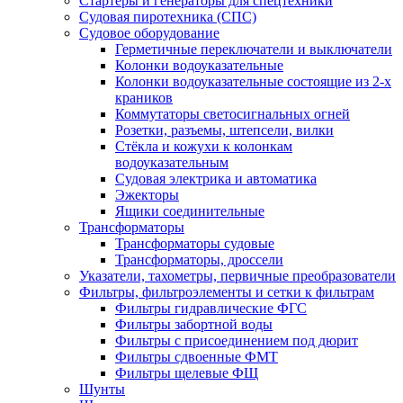
Стартеры и генераторы для спецтехники
Судовая пиротехника (СПС)
Судовое оборудование
Герметичные переключатели и выключатели
Колонки водоуказательные
Колонки водоуказательные состоящие из 2-х
краников
Коммутаторы светосигнальных огней
Розетки, разъемы, штепсели, вилки
Стёкла и кожухи к колонкам
водоуказательным
Судовая электрика и автоматика
Эжекторы
Ящики соединительные
Трансформаторы
Трансформаторы судовые
Трансформаторы, дроссели
Указатели, тахометры, первичные преобразователи
Фильтры, фильтроэлементы и сетки к фильтрам
Фильтры гидравлические ФГС
Фильтры забортной воды
Фильтры с присоединением под дюрит
Фильтры сдвоенные ФМТ
Фильтры щелевые ФЩ
Шунты