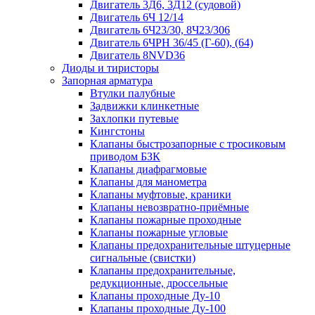
Двигатель 3Д6, 3Д12 (судовой)
Двигатель 6Ч 12/14
Двигатель 6Ч23/30, 8Ч23/306
Двигатель 6ЧРН 36/45 (Г-60), (64)
Двигатель 8NVD36
Диоды и тиристоры
Запорная арматура
Втулки палубные
Задвижки клинкетные
Захлопки путевые
Кингстоны
Клапаны быстрозапорные с тросиковым
приводом БЗК
Клапаны диафрагмовые
Клапаны для манометра
Клапаны муфтовые, краники
Клапаны невозвратно-приёмные
Клапаны пожарные проходные
Клапаны пожарные угловые
Клапаны предохранительные штуцерные
сигнальные (свистки)
Клапаны предохранительные,
редукционные, дроссельные
Клапаны проходные Ду-10
Клапаны проходные Ду-100