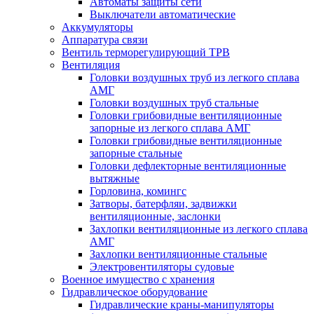
Автоматы защиты сети
Выключатели автоматические
Аккумуляторы
Аппаратура связи
Вентиль терморегулирующий ТРВ
Вентиляция
Головки воздушных труб из легкого сплава
АМГ
Головки воздушных труб стальные
Головки грибовидные вентиляционные
запорные из легкого сплава АМГ
Головки грибовидные вентиляционные
запорные стальные
Головки дефлекторные вентиляционные
вытяжные
Горловина, комингс
Затворы, батерфляи, задвижки
вентиляционные, заслонки
Захлопки вентиляционные из легкого сплава
АМГ
Захлопки вентиляционные стальные
Электровентиляторы судовые
Военное имущество с хранения
Гидравлическое оборудование
Гидравлические краны-манипуляторы