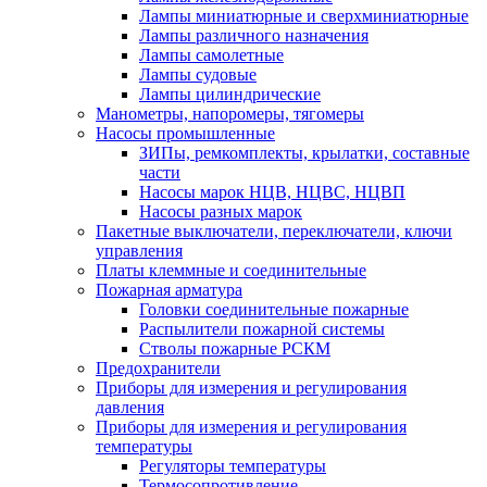
Лампы миниатюрные и сверхминиатюрные
Лампы различного назначения
Лампы самолетные
Лампы судовые
Лампы цилиндрические
Манометры, напоромеры, тягомеры
Насосы промышленные
ЗИПы, ремкомплекты, крылатки, составные
части
Насосы марок НЦВ, НЦВС, НЦВП
Насосы разных марок
Пакетные выключатели, переключатели, ключи
управления
Платы клеммные и соединительные
Пожарная арматура
Головки соединительные пожарные
Распылители пожарной системы
Стволы пожарные РСКМ
Предохранители
Приборы для измерения и регулирования
давления
Приборы для измерения и регулирования
температуры
Регуляторы температуры
Термосопротивление