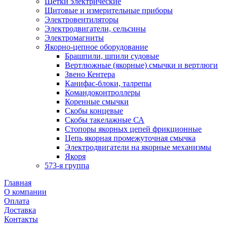
Щетки электрические
Щитовые и измерительные приборы
Электровентиляторы
Электродвигатели, сельсины
Электромагниты
Якорно-цепное оборудование
Брашпили, шпили судовые
Вертлюжные (якорные) смычки и вертлюги
Звено Кентера
Канифас-блоки, талрепы
Командоконтроллеры
Коренные смычки
Скобы концевые
Скобы такелажные СА
Стопоры якорных цепей фрикционные
Цепь якорная промежуточная смычка
Электродвигатели на якорные механизмы
Якоря
573-я группа
Главная
О компании
Оплата
Доставка
Контакты