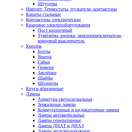
Штуцеры
Импорт: Термостаты, пускатели, контакторы
Канаты стальные
Контакторы электрические
Крановое электрооборудования
Пост кнопочный
Тумблеры, кнопки, микропереключатели,
концевой выключатель
Крепёж
Болты
Винты
Гайки
Гровера
Заклёпки
Шайбы
Шплинты
Круги абразивные
Лампы
Арматура светосигнальная
Зеркальные лампы
Коммутаторные и индикаторные лампы
Лампы автомобильные
Лампы генераторные
Лампы ДНАТ и ДНАЗ
Лампы железнодорожные