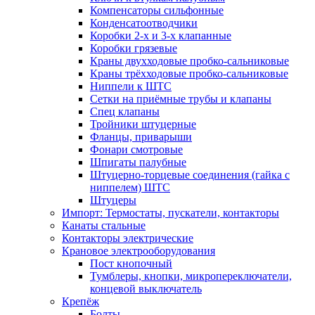
Компенсаторы сильфонные
Конденсатоотводчики
Коробки 2-х и 3-х клапанные
Коробки грязевые
Краны двухходовые пробко-сальниковые
Краны трёхходовые пробко-сальниковые
Ниппели к ШТС
Сетки на приёмные трубы и клапаны
Спец клапаны
Тройники штуцерные
Фланцы, приварыши
Фонари смотровые
Шпигаты палубные
Штуцерно-торцевые соединения (гайка с
ниппелем) ШТС
Штуцеры
Импорт: Термостаты, пускатели, контакторы
Канаты стальные
Контакторы электрические
Крановое электрооборудования
Пост кнопочный
Тумблеры, кнопки, микропереключатели,
концевой выключатель
Крепёж
Болты