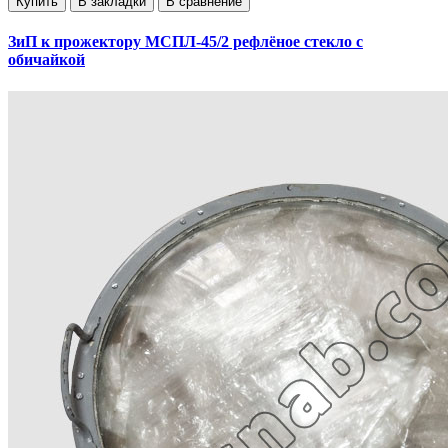
Купить
В закладки
В сравнение
ЗиП к прожектору МСПЛ-45/2 рефлёное стекло с
обичайкой