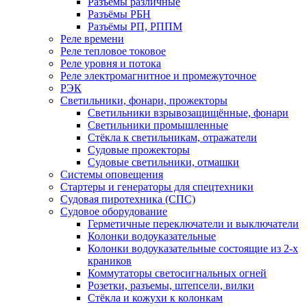
Разъёмы различные
Разъёмы РБН
Разъёмы РП, РППМ
Реле времени
Реле тепловое токовое
Реле уровня и потока
Реле электромагнитное и промежуточное
РЭК
Светильники, фонари, прожекторы
Светильники взрывозащищённые, фонари
Светильники промышленные
Стёкла к светильникам, отражатели
Судовые прожекторы
Судовые светильники, отмашки
Системы оповещения
Стартеры и генераторы для спецтехники
Судовая пиротехника (СПС)
Судовое оборудование
Герметичные переключатели и выключатели
Колонки водоуказательные
Колонки водоуказательные состоящие из 2-х
краников
Коммутаторы светосигнальных огней
Розетки, разъемы, штепсели, вилки
Стёкла и кожухи к колонкам