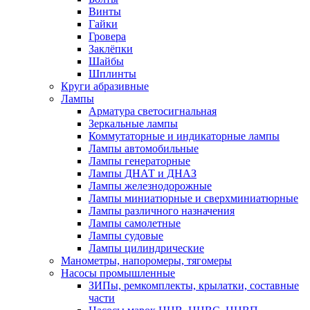
Винты
Гайки
Гровера
Заклёпки
Шайбы
Шплинты
Круги абразивные
Лампы
Арматура светосигнальная
Зеркальные лампы
Коммутаторные и индикаторные лампы
Лампы автомобильные
Лампы генераторные
Лампы ДНАТ и ДНАЗ
Лампы железнодорожные
Лампы миниатюрные и сверхминиатюрные
Лампы различного назначения
Лампы самолетные
Лампы судовые
Лампы цилиндрические
Манометры, напоромеры, тягомеры
Насосы промышленные
ЗИПы, ремкомплекты, крылатки, составные
части