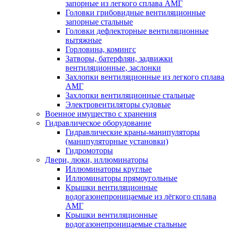
запорные из легкого сплава АМГ
Головки грибовидные вентиляционные
запорные стальные
Головки дефлекторные вентиляционные
вытяжные
Горловина, комингс
Затворы, батерфляи, задвижки
вентиляционные, заслонки
Захлопки вентиляционные из легкого сплава
АМГ
Захлопки вентиляционные стальные
Электровентиляторы судовые
Военное имущество с хранения
Гидравлическое оборудование
Гидравлические краны-манипуляторы
(манипуляторные установки)
Гидромоторы
Двери, люки, иллюминаторы
Иллюминаторы круглые
Иллюминаторы прямоугольные
Крышки вентиляционные
водогазонепроницаемые из лёгкого сплава
АМГ
Крышки вентиляционные
водогазонепроницаемые стальные