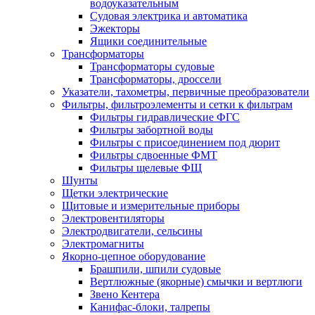
водоуказательным
Судовая электрика и автоматика
Эжекторы
Ящики соединительные
Трансформаторы
Трансформаторы судовые
Трансформаторы, дроссели
Указатели, тахометры, первичные преобразователи
Фильтры, фильтроэлементы и сетки к фильтрам
Фильтры гидравлические ФГС
Фильтры забортной воды
Фильтры с присоединением под дюрит
Фильтры сдвоенные ФМТ
Фильтры щелевые ФЩ
Шунты
Щетки электрические
Щитовые и измерительные приборы
Электровентиляторы
Электродвигатели, сельсины
Электромагниты
Якорно-цепное оборудование
Брашпили, шпили судовые
Вертлюжные (якорные) смычки и вертлюги
Звено Кентера
Канифас-блоки, талрепы