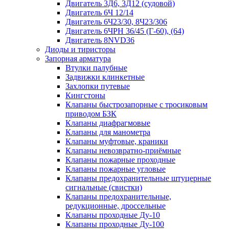
Двигатель 3Д6, 3Д12 (судовой)
Двигатель 6Ч 12/14
Двигатель 6Ч23/30, 8Ч23/306
Двигатель 6ЧРН 36/45 (Г-60), (64)
Двигатель 8NVD36
Диоды и тиристоры
Запорная арматура
Втулки палубные
Задвижки клинкетные
Захлопки путевые
Кингстоны
Клапаны быстрозапорные с тросиковым
приводом БЗК
Клапаны диафрагмовые
Клапаны для манометра
Клапаны муфтовые, краники
Клапаны невозвратно-приёмные
Клапаны пожарные проходные
Клапаны пожарные угловые
Клапаны предохранительные штуцерные
сигнальные (свистки)
Клапаны предохранительные,
редукционные, дроссельные
Клапаны проходные Ду-10
Клапаны проходные Ду-100