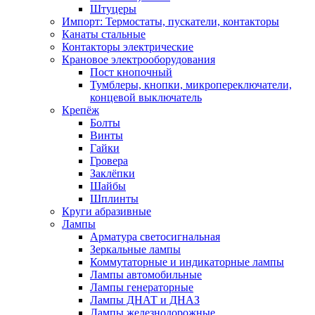
Штуцеры
Импорт: Термостаты, пускатели, контакторы
Канаты стальные
Контакторы электрические
Крановое электрооборудования
Пост кнопочный
Тумблеры, кнопки, микропереключатели,
концевой выключатель
Крепёж
Болты
Винты
Гайки
Гровера
Заклёпки
Шайбы
Шплинты
Круги абразивные
Лампы
Арматура светосигнальная
Зеркальные лампы
Коммутаторные и индикаторные лампы
Лампы автомобильные
Лампы генераторные
Лампы ДНАТ и ДНАЗ
Лампы железнодорожные