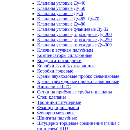
Клапаны угловые Ду-40
Клапаны угловые Ду-50
Клапаны угловые Ду-6
Клапаны угловые Ду-65, Ду-70
Клапаны угловые Ду-80
Клапаны угловые фланцевые Ду-32
Клапаны угловые, проходные Ду-200
Клапаны угловые, проходные Ду-250
Клапаны угловые, проходные Ду-300
Ключи к втулкам палубным
Компенсаторы сильфонные
Конденсатоотводчики
Коробки 2-х и 3-х клапанные
Коробки грязевые
Краны двухходовые пробко-сальниковые
Краны трёхходовые пробко-сальниковые
Ниппели к ШТС
Сетки на приёмные трубы и клапаны
Спец клапаны
Тройники штуцерные
Фланцы, приварыши
Фонари смотровые
Шпигаты палубные
Штуцерно-торцевые соединения (гайка с
ниппелем) ШТС