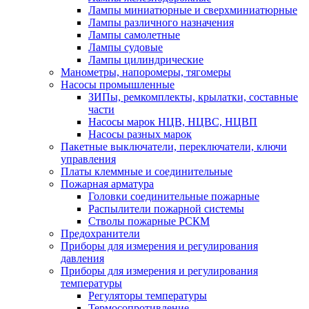
Лампы миниатюрные и сверхминиатюрные
Лампы различного назначения
Лампы самолетные
Лампы судовые
Лампы цилиндрические
Манометры, напоромеры, тягомеры
Насосы промышленные
ЗИПы, ремкомплекты, крылатки, составные
части
Насосы марок НЦВ, НЦВС, НЦВП
Насосы разных марок
Пакетные выключатели, переключатели, ключи
управления
Платы клеммные и соединительные
Пожарная арматура
Головки соединительные пожарные
Распылители пожарной системы
Стволы пожарные РСКМ
Предохранители
Приборы для измерения и регулирования
давления
Приборы для измерения и регулирования
температуры
Регуляторы температуры
Термосопротивление