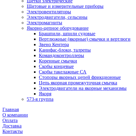
Щетки электрические
Щитовые и измерительные приборы
Электровентиляторы
Электродвигатели, сельсины
Электромагниты
Якорно-цепное оборудование
Брашпили, шпили судовые
Вертлюжные (якорные) смычки и вертлюги
Звено Кентера
Канифас-блоки, талрепы
Командоконтроллеры
Коренные смычки
Скобы концевые
Скобы такелажные СА
Стопоры якорных цепей фрикционные
Цепь якорная промежуточная смычка
Электродвигатели на якорные механизмы
Якоря
573-я группа
Главная
О компании
Оплата
Доставка
Контакты