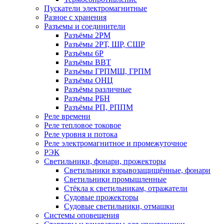
Пускатели электромагнитные
Разное с хранения
Разъемы и соединители
Разъёмы 2РМ
Разъёмы 2РТ, ШР, СШР
Разъёмы 6Р
Разъёмы ВВТ
Разъёмы ГРПМШ, ГРПМ
Разъёмы ОНЦ
Разъёмы различные
Разъёмы РБН
Разъёмы РП, РППМ
Реле времени
Реле тепловое токовое
Реле уровня и потока
Реле электромагнитное и промежуточное
РЭК
Светильники, фонари, прожекторы
Светильники взрывозащищённые, фонари
Светильники промышленные
Стёкла к светильникам, отражатели
Судовые прожекторы
Судовые светильники, отмашки
Системы оповещения