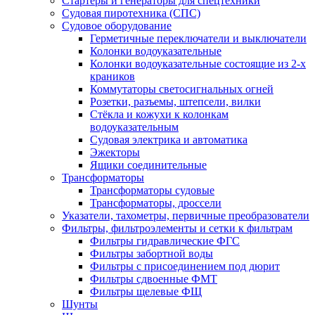
Стартеры и генераторы для спецтехники
Судовая пиротехника (СПС)
Судовое оборудование
Герметичные переключатели и выключатели
Колонки водоуказательные
Колонки водоуказательные состоящие из 2-х
краников
Коммутаторы светосигнальных огней
Розетки, разъемы, штепсели, вилки
Стёкла и кожухи к колонкам
водоуказательным
Судовая электрика и автоматика
Эжекторы
Ящики соединительные
Трансформаторы
Трансформаторы судовые
Трансформаторы, дроссели
Указатели, тахометры, первичные преобразователи
Фильтры, фильтроэлементы и сетки к фильтрам
Фильтры гидравлические ФГС
Фильтры забортной воды
Фильтры с присоединением под дюрит
Фильтры сдвоенные ФМТ
Фильтры щелевые ФЩ
Шунты