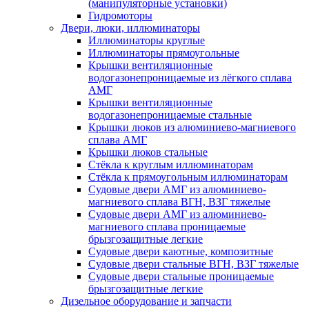
(манипуляторные установки)
Гидромоторы
Двери, люки, иллюминаторы
Иллюминаторы круглые
Иллюминаторы прямоугольные
Крышки вентиляционные
водогазонепроницаемые из лёгкого сплава
АМГ
Крышки вентиляционные
водогазонепроницаемые стальные
Крышки люков из алюминиево-магниевого
сплава АМГ
Крышки люков стальные
Стёкла к круглым иллюминаторам
Стёкла к прямоугольным иллюминаторам
Судовые двери АМГ из алюминиево-
магниевого сплава ВГН, ВЗГ тяжелые
Судовые двери АМГ из алюминиево-
магниевого сплава проницаемые
брызгозащитные легкие
Судовые двери каютные, композитные
Судовые двери стальные ВГН, ВЗГ тяжелые
Судовые двери стальные проницаемые
брызгозащитные легкие
Дизельное оборудование и запчасти