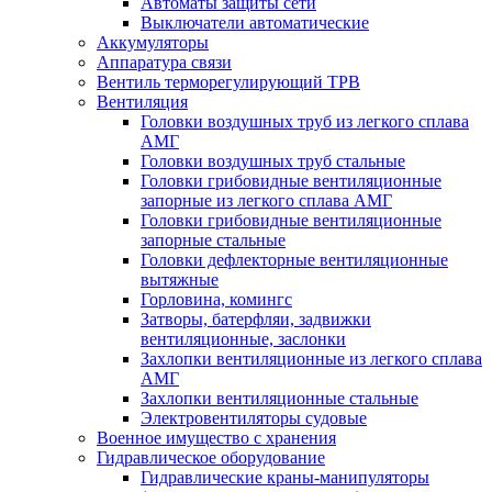
Автоматы защиты сети
Выключатели автоматические
Аккумуляторы
Аппаратура связи
Вентиль терморегулирующий ТРВ
Вентиляция
Головки воздушных труб из легкого сплава
АМГ
Головки воздушных труб стальные
Головки грибовидные вентиляционные
запорные из легкого сплава АМГ
Головки грибовидные вентиляционные
запорные стальные
Головки дефлекторные вентиляционные
вытяжные
Горловина, комингс
Затворы, батерфляи, задвижки
вентиляционные, заслонки
Захлопки вентиляционные из легкого сплава
АМГ
Захлопки вентиляционные стальные
Электровентиляторы судовые
Военное имущество с хранения
Гидравлическое оборудование
Гидравлические краны-манипуляторы