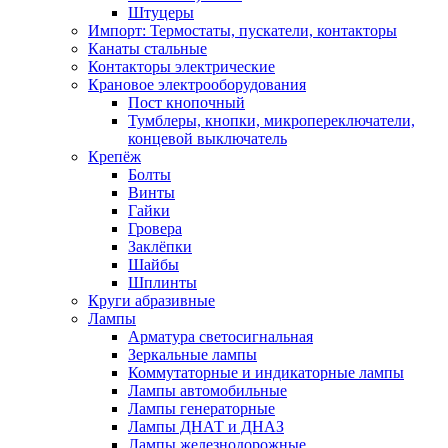
Штуцеры
Импорт: Термостаты, пускатели, контакторы
Канаты стальные
Контакторы электрические
Крановое электрооборудования
Пост кнопочный
Тумблеры, кнопки, микропереключатели,
концевой выключатель
Крепёж
Болты
Винты
Гайки
Гровера
Заклёпки
Шайбы
Шплинты
Круги абразивные
Лампы
Арматура светосигнальная
Зеркальные лампы
Коммутаторные и индикаторные лампы
Лампы автомобильные
Лампы генераторные
Лампы ДНАТ и ДНАЗ
Лампы железнодорожные