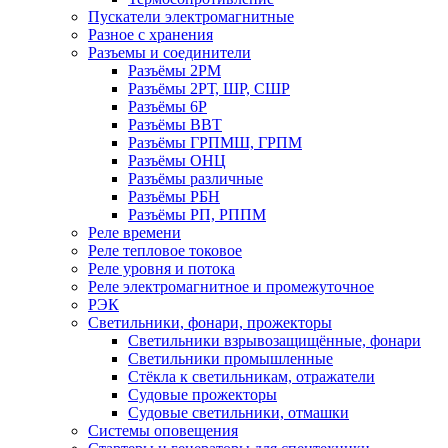
Пускатели электромагнитные
Разное с хранения
Разъемы и соединители
Разъёмы 2РМ
Разъёмы 2РТ, ШР, СШР
Разъёмы 6Р
Разъёмы ВВТ
Разъёмы ГРПМШ, ГРПМ
Разъёмы ОНЦ
Разъёмы различные
Разъёмы РБН
Разъёмы РП, РППМ
Реле времени
Реле тепловое токовое
Реле уровня и потока
Реле электромагнитное и промежуточное
РЭК
Светильники, фонари, прожекторы
Светильники взрывозащищённые, фонари
Светильники промышленные
Стёкла к светильникам, отражатели
Судовые прожекторы
Судовые светильники, отмашки
Системы оповещения