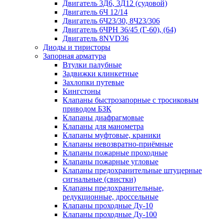
Двигатель 3Д6, 3Д12 (судовой)
Двигатель 6Ч 12/14
Двигатель 6Ч23/30, 8Ч23/306
Двигатель 6ЧРН 36/45 (Г-60), (64)
Двигатель 8NVD36
Диоды и тиристоры
Запорная арматура
Втулки палубные
Задвижки клинкетные
Захлопки путевые
Кингстоны
Клапаны быстрозапорные с тросиковым
приводом БЗК
Клапаны диафрагмовые
Клапаны для манометра
Клапаны муфтовые, краники
Клапаны невозвратно-приёмные
Клапаны пожарные проходные
Клапаны пожарные угловые
Клапаны предохранительные штуцерные
сигнальные (свистки)
Клапаны предохранительные,
редукционные, дроссельные
Клапаны проходные Ду-10
Клапаны проходные Ду-100