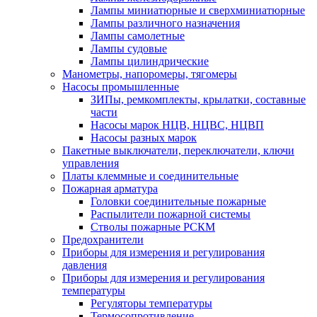
Лампы миниатюрные и сверхминиатюрные
Лампы различного назначения
Лампы самолетные
Лампы судовые
Лампы цилиндрические
Манометры, напоромеры, тягомеры
Насосы промышленные
ЗИПы, ремкомплекты, крылатки, составные
части
Насосы марок НЦВ, НЦВС, НЦВП
Насосы разных марок
Пакетные выключатели, переключатели, ключи
управления
Платы клеммные и соединительные
Пожарная арматура
Головки соединительные пожарные
Распылители пожарной системы
Стволы пожарные РСКМ
Предохранители
Приборы для измерения и регулирования
давления
Приборы для измерения и регулирования
температуры
Регуляторы температуры
Термосопротивление