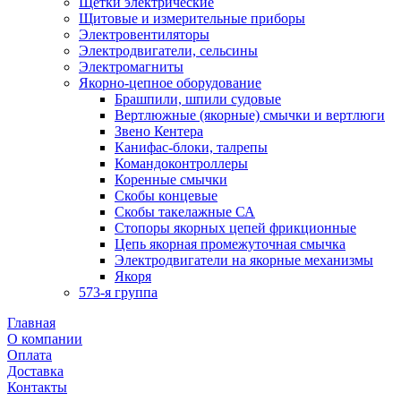
Щетки электрические
Щитовые и измерительные приборы
Электровентиляторы
Электродвигатели, сельсины
Электромагниты
Якорно-цепное оборудование
Брашпили, шпили судовые
Вертлюжные (якорные) смычки и вертлюги
Звено Кентера
Канифас-блоки, талрепы
Командоконтроллеры
Коренные смычки
Скобы концевые
Скобы такелажные СА
Стопоры якорных цепей фрикционные
Цепь якорная промежуточная смычка
Электродвигатели на якорные механизмы
Якоря
573-я группа
Главная
О компании
Оплата
Доставка
Контакты