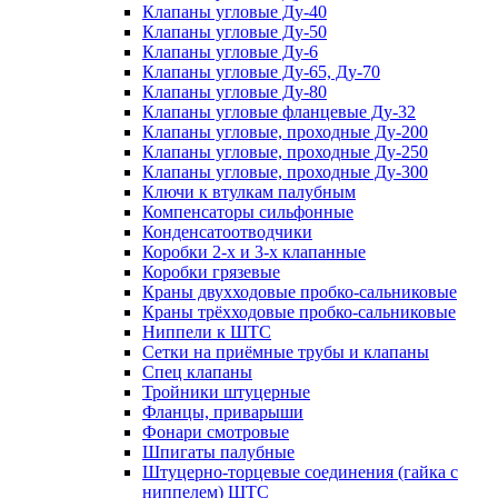
Клапаны угловые Ду-40
Клапаны угловые Ду-50
Клапаны угловые Ду-6
Клапаны угловые Ду-65, Ду-70
Клапаны угловые Ду-80
Клапаны угловые фланцевые Ду-32
Клапаны угловые, проходные Ду-200
Клапаны угловые, проходные Ду-250
Клапаны угловые, проходные Ду-300
Ключи к втулкам палубным
Компенсаторы сильфонные
Конденсатоотводчики
Коробки 2-х и 3-х клапанные
Коробки грязевые
Краны двухходовые пробко-сальниковые
Краны трёхходовые пробко-сальниковые
Ниппели к ШТС
Сетки на приёмные трубы и клапаны
Спец клапаны
Тройники штуцерные
Фланцы, приварыши
Фонари смотровые
Шпигаты палубные
Штуцерно-торцевые соединения (гайка с
ниппелем) ШТС