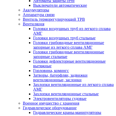
Автоматы защиты сети
Выключатели автоматические
Аккумуляторы
Аппаратура связи
Вентиль терморегулирующий ТРВ
Вентиляция
Головки воздушных труб из легкого сплава
АМГ
Головки воздушных труб стальные
Головки грибовидные вентиляционные
запорные из легкого сплава АМГ
Головки грибовидные вентиляционные
запорные стальные
Головки дефлекторные вентиляционные
вытяжные
Горловина, комингс
Затворы, батерфляи, задвижки
вентиляционные, заслонки
Захлопки вентиляционные из легкого сплава
АМГ
Захлопки вентиляционные стальные
Электровентиляторы судовые
Военное имущество с хранения
Гидравлическое оборудование
Гидравлические краны-манипуляторы