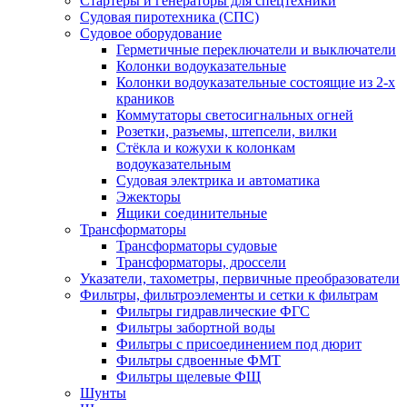
Стартеры и генераторы для спецтехники
Судовая пиротехника (СПС)
Судовое оборудование
Герметичные переключатели и выключатели
Колонки водоуказательные
Колонки водоуказательные состоящие из 2-х
краников
Коммутаторы светосигнальных огней
Розетки, разъемы, штепсели, вилки
Стёкла и кожухи к колонкам
водоуказательным
Судовая электрика и автоматика
Эжекторы
Ящики соединительные
Трансформаторы
Трансформаторы судовые
Трансформаторы, дроссели
Указатели, тахометры, первичные преобразователи
Фильтры, фильтроэлементы и сетки к фильтрам
Фильтры гидравлические ФГС
Фильтры забортной воды
Фильтры с присоединением под дюрит
Фильтры сдвоенные ФМТ
Фильтры щелевые ФЩ
Шунты