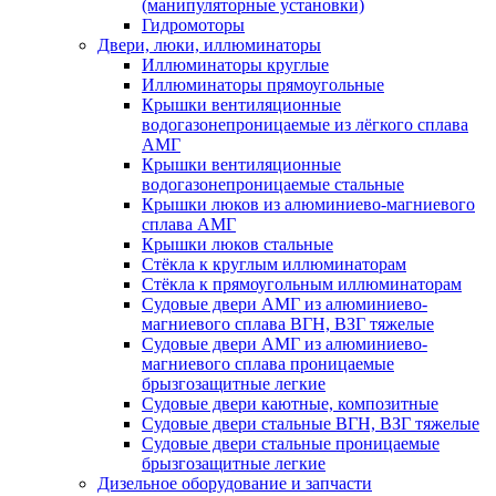
(манипуляторные установки)
Гидромоторы
Двери, люки, иллюминаторы
Иллюминаторы круглые
Иллюминаторы прямоугольные
Крышки вентиляционные
водогазонепроницаемые из лёгкого сплава
АМГ
Крышки вентиляционные
водогазонепроницаемые стальные
Крышки люков из алюминиево-магниевого
сплава АМГ
Крышки люков стальные
Стёкла к круглым иллюминаторам
Стёкла к прямоугольным иллюминаторам
Судовые двери АМГ из алюминиево-
магниевого сплава ВГН, ВЗГ тяжелые
Судовые двери АМГ из алюминиево-
магниевого сплава проницаемые
брызгозащитные легкие
Судовые двери каютные, композитные
Судовые двери стальные ВГН, ВЗГ тяжелые
Судовые двери стальные проницаемые
брызгозащитные легкие
Дизельное оборудование и запчасти