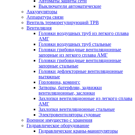
Автоматы защиты сети
Выключатели автоматические
Аккумуляторы
Аппаратура связи
Вентиль терморегулирующий ТРВ
Вентиляция
Головки воздушных труб из легкого сплава
АМГ
Головки воздушных труб стальные
Головки грибовидные вентиляционные
запорные из легкого сплава АМГ
Головки грибовидные вентиляционные
запорные стальные
Головки дефлекторные вентиляционные
вытяжные
Горловина, комингс
Затворы, батерфляи, задвижки
вентиляционные, заслонки
Захлопки вентиляционные из легкого сплава
АМГ
Захлопки вентиляционные стальные
Электровентиляторы судовые
Военное имущество с хранения
Гидравлическое оборудование
Гидравлические краны-манипуляторы