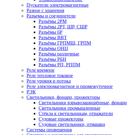
Пускатели электромагнитные
Разное с хранения
Разъемы и соединители
Разъёмы 2РМ
Разъёмы 2РТ, ШР, СШР
Разъёмы 6Р
Разъёмы ВВТ
Разъёмы ГРПМШ, ГРПМ
Разъёмы ОНЦ
Разъёмы различные
Разъёмы РБН
Разъёмы РП, РППМ
Реле времени
Реле тепловое токовое
Реле уровня и потока
Реле электромагнитное и промежуточное
РЭК
Светильники, фонари, прожекторы
Светильники взрывозащищённые, фонари
Светильники промышленные
Стёкла к светильникам, отражатели
Судовые прожекторы
Судовые светильники, отмашки
Системы оповещения