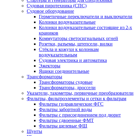
Стартеры и генераторы для спецтехники
Судовая пиротехника (СПС)
Судовое оборудование
Герметичные переключатели и выключатели
Колонки водоуказательные
Колонки водоуказательные состоящие из 2-х
краников
Коммутаторы светосигнальных огней
Розетки, разъемы, штепсели, вилки
Стёкла и кожухи к колонкам
водоуказательным
Судовая электрика и автоматика
Эжекторы
Ящики соединительные
Трансформаторы
Трансформаторы судовые
Трансформаторы, дроссели
Указатели, тахометры, первичные преобразователи
Фильтры, фильтроэлементы и сетки к фильтрам
Фильтры гидравлические ФГС
Фильтры забортной воды
Фильтры с присоединением под дюрит
Фильтры сдвоенные ФМТ
Фильтры щелевые ФЩ
Шунты