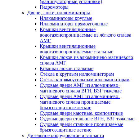
(манипуляторные установки)
Гидромоторы
Двери, люки, иллюминаторы
Иллюминаторы круглые
Иллюминаторы прямоугольные
Крышки вентиляционные
водогазонепроницаемые из лёгкого сплава
АМГ
Крышки вентиляционные
водогазонепроницаемые стальные
Крышки люков из алюминиево-магниевого
сплава АМГ
Крышки люков стальные
Стёкла к круглым иллюминаторам
Стёкла к прямоугольным иллюминаторам
Судовые двери АМГ из алюминиево-
магниевого сплава ВГН, ВЗГ тяжелые
Судовые двери АМГ из алюминиево-
магниевого сплава проницаемые
брызгозащитные легкие
Судовые двери каютные, композитные
Судовые двери стальные ВГН, ВЗГ тяжелые
Судовые двери стальные проницаемые
брызгозащитные легкие
Дизельное оборудование и запчасти