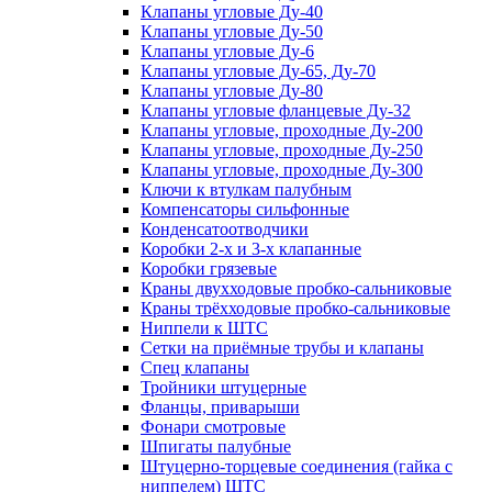
Клапаны угловые Ду-40
Клапаны угловые Ду-50
Клапаны угловые Ду-6
Клапаны угловые Ду-65, Ду-70
Клапаны угловые Ду-80
Клапаны угловые фланцевые Ду-32
Клапаны угловые, проходные Ду-200
Клапаны угловые, проходные Ду-250
Клапаны угловые, проходные Ду-300
Ключи к втулкам палубным
Компенсаторы сильфонные
Конденсатоотводчики
Коробки 2-х и 3-х клапанные
Коробки грязевые
Краны двухходовые пробко-сальниковые
Краны трёхходовые пробко-сальниковые
Ниппели к ШТС
Сетки на приёмные трубы и клапаны
Спец клапаны
Тройники штуцерные
Фланцы, приварыши
Фонари смотровые
Шпигаты палубные
Штуцерно-торцевые соединения (гайка с
ниппелем) ШТС