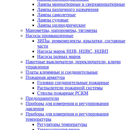
Лампы миниатюрные и сверхминиатюрные
Лампы различного назначения
Лампы самолетные
Лампы судовые
Лампы цилиндрические
Манометры, напоромеры, тягомеры
Насосы промышленные
ЗИПы, ремкомплекты, крылатки, составные
части
Насосы марок НЦВ, НЦВС, НЦВП
Насосы разных марок
Пакетные выключатели, переключатели, ключи
управления
Платы клеммные и соединительные
Пожарная арматура
Головки соединительные пожарные
Распылители пожарной системы
Стволы пожарные РСКМ
Предохранители
Приборы для измерения и регулирования
давления
Приборы для измерения и регулирования
температуры
Регуляторы температуры
Термосопротивление