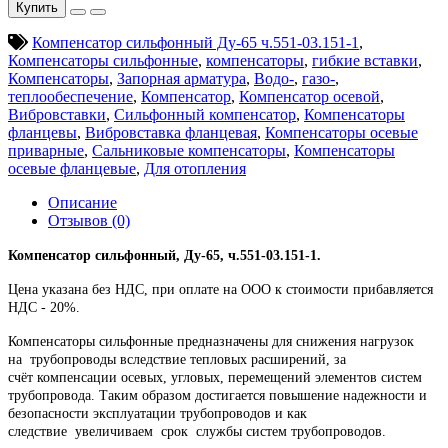
Купить
Компенсатор сильфонный Ду-65 ч.551-03.151-1
,
Компенсаторы сильфонные
,
компенсаторы
,
гибкие вставки
,
Компенсаторы
,
Запорная арматура
,
Водо-
,
газо-
,
теплообеспечение
,
Компенсатор
,
Компенсатор осевой
,
Вибровставки
,
Сильфонный компенсатор
,
Компенсаторы
фланцевы
,
Вибровставка фланцевая
,
Компенсаторы осевые
приварные
,
Сальниковые компенсаторы
,
Компенсаторы
осевые фланцевые
,
Для отопления
Описание
Отзывов (0)
Компенсатор сильфонный, Ду-65, ч.551-03.151-1.
Цена указана без НДС, при оплате на ООО к стоимости прибавляется
НДС - 20%.
Компенсаторы сильфонные предназначены для снижения нагрузок
на трубопроводы вследствие тепловых расширений, за
счёт компенсации осевых, угловых, перемещений элементов систем
трубопровода. Таким образом достигается повышение надежности и
безопасности эксплуатации трубопроводов и как
следствие увеличиваем срок службы систем трубопроводов.