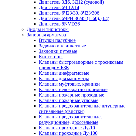
Двигатель 3Д6, 3Д12 (судовой)
Двигатель 6Ч 12/14
Двигатель 6Ч23/30, 8Ч23/306
Двигатель 6ЧРН 36/45 (Г-60), (64)
Двигатель 8NVD36
Диоды и тиристоры
Запорная арматура
Втулки палубные
Задвижки клинкетные
Захлопки путевые
Кингстоны
Клапаны быстрозапорные с тросиковым
приводом БЗК
Клапаны диафрагмовые
Клапаны для манометра
Клапаны муфтовые, краники
Клапаны невозвратно-приёмные
Клапаны пожарные проходные
Клапаны пожарные угловые
Клапаны предохранительные штуцерные
сигнальные (свистки)
Клапаны предохранительные,
редукционные, дроссельные
Клапаны проходные Ду-10
Клапаны проходные Ду-100