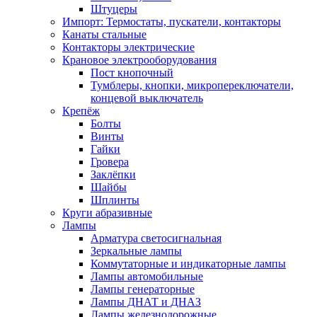
Штуцеры
Импорт: Термостаты, пускатели, контакторы
Канаты стальные
Контакторы электрические
Крановое электрооборудования
Пост кнопочный
Тумблеры, кнопки, микропереключатели,
концевой выключатель
Крепёж
Болты
Винты
Гайки
Гровера
Заклёпки
Шайбы
Шплинты
Круги абразивные
Лампы
Арматура светосигнальная
Зеркальные лампы
Коммутаторные и индикаторные лампы
Лампы автомобильные
Лампы генераторные
Лампы ДНАТ и ДНАЗ
Лампы железнодорожные