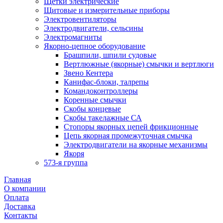
Щетки электрические
Щитовые и измерительные приборы
Электровентиляторы
Электродвигатели, сельсины
Электромагниты
Якорно-цепное оборудование
Брашпили, шпили судовые
Вертлюжные (якорные) смычки и вертлюги
Звено Кентера
Канифас-блоки, талрепы
Командоконтроллеры
Коренные смычки
Скобы концевые
Скобы такелажные СА
Стопоры якорных цепей фрикционные
Цепь якорная промежуточная смычка
Электродвигатели на якорные механизмы
Якоря
573-я группа
Главная
О компании
Оплата
Доставка
Контакты