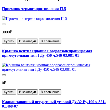
Приемник термосопротивления П-5
3000₽
Купить
В закладки
В сравнение
Крышка вентиляционная водогазонепроницаемая
прямоугольная тип I Ду-450 ч.546-03.081-01
0₽
Купить
В закладки
В сравнение
Клапан запорный штуцерный угловой Ду-32 Ру-100 ч.521-
01.468-07