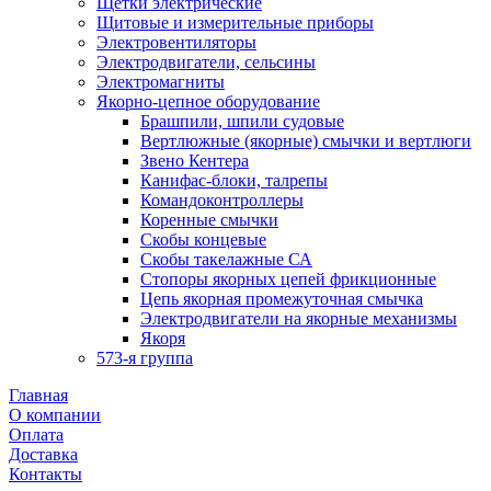
Щетки электрические
Щитовые и измерительные приборы
Электровентиляторы
Электродвигатели, сельсины
Электромагниты
Якорно-цепное оборудование
Брашпили, шпили судовые
Вертлюжные (якорные) смычки и вертлюги
Звено Кентера
Канифас-блоки, талрепы
Командоконтроллеры
Коренные смычки
Скобы концевые
Скобы такелажные СА
Стопоры якорных цепей фрикционные
Цепь якорная промежуточная смычка
Электродвигатели на якорные механизмы
Якоря
573-я группа
Главная
О компании
Оплата
Доставка
Контакты