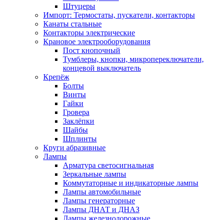
Штуцеры
Импорт: Термостаты, пускатели, контакторы
Канаты стальные
Контакторы электрические
Крановое электрооборудования
Пост кнопочный
Тумблеры, кнопки, микропереключатели,
концевой выключатель
Крепёж
Болты
Винты
Гайки
Гровера
Заклёпки
Шайбы
Шплинты
Круги абразивные
Лампы
Арматура светосигнальная
Зеркальные лампы
Коммутаторные и индикаторные лампы
Лампы автомобильные
Лампы генераторные
Лампы ДНАТ и ДНАЗ
Лампы железнодорожные