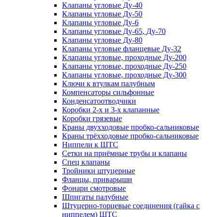
Клапаны угловые Ду-40
Клапаны угловые Ду-50
Клапаны угловые Ду-6
Клапаны угловые Ду-65, Ду-70
Клапаны угловые Ду-80
Клапаны угловые фланцевые Ду-32
Клапаны угловые, проходные Ду-200
Клапаны угловые, проходные Ду-250
Клапаны угловые, проходные Ду-300
Ключи к втулкам палубным
Компенсаторы сильфонные
Конденсатоотводчики
Коробки 2-х и 3-х клапанные
Коробки грязевые
Краны двухходовые пробко-сальниковые
Краны трёхходовые пробко-сальниковые
Ниппели к ШТС
Сетки на приёмные трубы и клапаны
Спец клапаны
Тройники штуцерные
Фланцы, приварыши
Фонари смотровые
Шпигаты палубные
Штуцерно-торцевые соединения (гайка с
ниппелем) ШТС