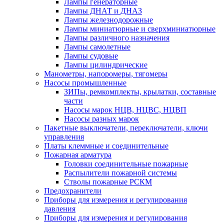
Лампы генераторные
Лампы ДНАТ и ДНАЗ
Лампы железнодорожные
Лампы миниатюрные и сверхминиатюрные
Лампы различного назначения
Лампы самолетные
Лампы судовые
Лампы цилиндрические
Манометры, напоромеры, тягомеры
Насосы промышленные
ЗИПы, ремкомплекты, крылатки, составные
части
Насосы марок НЦВ, НЦВС, НЦВП
Насосы разных марок
Пакетные выключатели, переключатели, ключи
управления
Платы клеммные и соединительные
Пожарная арматура
Головки соединительные пожарные
Распылители пожарной системы
Стволы пожарные РСКМ
Предохранители
Приборы для измерения и регулирования
давления
Приборы для измерения и регулирования